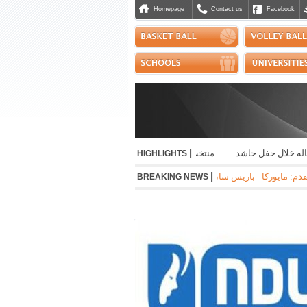
Homepage
Contact us
Facebook
|
ه خلال حفل حاشد
|
منتخب التايكواندو إلى "بطولة الحسن" الاردنية
|
صدور إفادة 
HIGHLIGHTS
|
نا 2-1 * جوفنتوس - تشيلسي 1-0 * مانشستر سيتي - نجوم الدوري الكوري 3-1 * ميلان - انتر 1-1
BREAKING NEWS