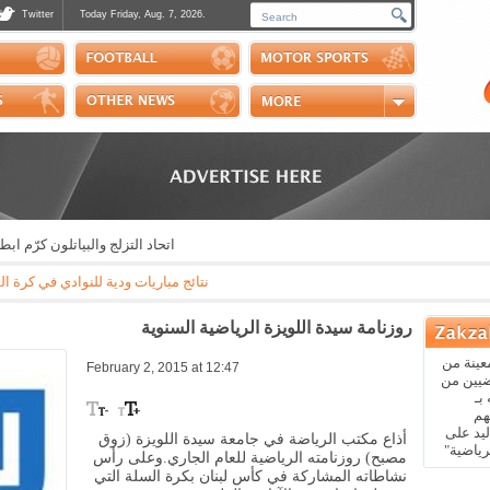
Twitter
Today Friday, Aug. 7, 2026.
Photos
Sports Channel
Polls
Scores
Handball
Horse Riding
اتحاد التزلج والبياتلون كرّم ابطال
نتائج مباريات ودية للنوادي في كرة القدم: مايوركا - باريس سان جيرمان 3-0 * ريال بيتيس - ارسنال 3-1 * نابولي - اوساسو
روزنامة سيدة اللويزة الرياضية السنوية
عينة من
February 2, 2015 at 12:47
ضيين من
بـ
هم
يد على
أذاع مكتب الرياضة في جامعة سيدة اللويزة (زوق
رياضية"
مصبح) روزنامته الرياضية للعام الجاري.وعلى رأس
نشاطاته المشاركة في كأس لبنان بكرة السلة التي