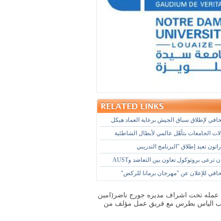
في لإطلاق سباق الجيش برعاية العماد هيكل
ات الجامعات بتأهّل عالمي لأبطال الشاطئية
تون تعيد إطلاق "البرنامج التدريبي
ن ترعى بروتوكول تعاون بين التعاضد وAUST
في للإعلان عن "مهرجان برمانا للركض"
اضة عمله تحت اشراف مديره جورج ناضر(امين
لطلاب الياس بطرس مع فريق عمل مؤلف من