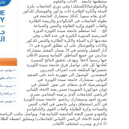
ستنظمها جامعة الآداب والعلوم
والتكنولوجيا(الكسليك) وفي دوري الجامعات بكرة
السلة والكرة الطائرة اناث وذكور والفوتسال للذكور
الذي يقام سنوياً .كذلك ستشارك الجامعة في
بطولة الجامعات في التايكواندو والريشة الطائرة
والعاب القوى وكرة الطاولة والتنس والسباحة
الخ.....كما ستنظّم جامعة سيدة اللويزة الدورة
المدرسية السنوية الكبيرة في عدة العاب وفي
مقدمتها كرة السلة والكرة الطائرة والتنس للذكور
والاناث والفوتسال على ان تنطلق الدورة في 21
آذار المقبل وتُختتم في 28 نيسان المقبل بمشاركة
مدارس من جميع المناطق اللبنانية وسيتم الاعلان
عنها رسمياً لاحقاً .وبهدف تحقيق النتائج المميزة
كعادتها كل عام، تواصل فرق جامعة سيدة اللويزة
تحضيراتها المكثفة تحت اشراف المدربين
»
مؤتمر صحا
المعتمدين للوصول الى جهوزية تامة.على الصعيد
»
ختام بطول
الدولي، ستشارك جامعة سيدة اللويزة في
اليونيفرسياد الذي سيقام في تموز المقبل في
»
بيروت مارا
غوان جو(كوريا الجنوبية) ضمن بعثة الاتحاد اللبناني
»
بيراقداريا
الرياضي للجامعات الذي يرئسه المحامي نصري
نصري لحود.وسيشارك رياضيو جامعة سيدة اللويزة
»
مؤتمر صحا
في أكبر استحقاق دولي جامعي في العاب التنس
والسباحة وكرة الطاولة وألعاب القوى والتايكواندو
والجودو ضمن البعثة الجامعية اللبنانية.هذا، ويواصل مكتب الري
عام لجنة الاتحاد الرياضي اللبناني للجامعات) ومنسّق انشطة ا
25 اداري ومدرب لمختلف الألعاب.