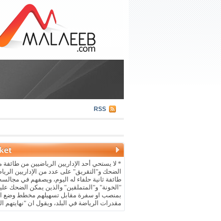
RSS
* لا يستحي أحد الإداريين الرياضيين من طائفة م
الضحك و"التقريق" على عدد من الإداريين الريا
طائفة ثانية حلفاء له اليوم، ويصفهم في مجالسه 
"الخونة" و"المتملقين" والذين يمكن الضحك علي
بمنصب او سفرة مقابل تسهيلهم مخطط وضع ال
مقدرات الرياضة في البلد، ويقول ان "نهايتهم ال