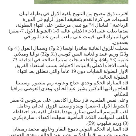
اقترب ذوق مصبح من التتويج بلقبه الاول في بطولة لبنان
للسيدات في كرة القدم بتحقيقه الفوز الرابع في الدورة
الرباعية "الفاينال 4" مع تبقي مرحلتين على انتهاء البطولة،
بعدما تغلب على الاخاء الاهلي عاليه 9-1 (الشوط الاول 7-صفر)
في المباراة التي اقيمت على ملعب امين عبد النور في
بحمدون.
سجلت للزوق الغانية ساندرا اونسا ( 2 و7) وسيبال الغول ( 4 و8
و23) وريم عبيد والغانية اليس كوسي (31 و32) تواليا وميلاني
غنيمة (53 و84)، وللاخاء سجلت سينتيا صالحة في الدقيقة 73.
ولعب الاخاء الاهلي بلاعبات الاحتياط بسبب استعداد الفريق
الاول لبطولة الشابات دون 19 عاماً والتي تنطلق بعد انتهاء
البطولة الحالية.
قاد المباراة الحكم وجدي خداج وعاونه ريم منصور وسينتيا
الحاج وراقبها الدكتور بشير عبد الخالق، وهدى العوضي مراقبا
للحكام.
وعلى نفس الملعب، فاز ستارز اكاديمي على بيريتوس 2-صفر
(الشوط الاول 1-صفر). ويبدو وصيف الزوق الحالي وحامل
لقب الموسم الماضي ستارز مهددا بفقدان لقبه بعد احتفاظه
باللقب للمواسم الثلاث الماضية. سجلت الاهداف سارة بكري
(8) وريم شلهوب (59).
قاد المباراة الحكم الدولي دموع البقار وعاونها محمد رمضان
وحسين بشير وراقبها الدكتور بشير عبد الخالق، وهدى العوضي