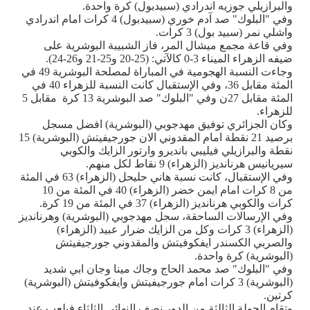
والبرازيلي جوزيه اندرادي (سبيدبول) كرة واحدة.
وفي "البلوك" صد آدم خوري (سبيدبول) 4 كرات امام اندرادي
واشلي نمر (سبيد بول) 3 كرات.
وفي قاعة مجمع ميشال المر، فاز الشبيبة البوشرية على
ضيفه الزهراء الميناء 3-0 كالآتي: (25-20 و25-21 و26-24).
وجاءت النسبة الهجومية في المباراة لمصلحة البوشرية 49 في
المئة مقابل 36، وفي الإستقبال كانت النسبة للزهراء 40 في
المئة مقابل 27ن وفي "البلوك" صد البوشرية 13 كرة مقابل 5
للزهراء.
وكان الجزائري توفيق مهدجوبي (البوشرية) افضل مسجل
برصيد 21 نقطة امام المقدوني الان جورجيفيتش (البوشرية) 15
نقطة والبرازيلي فيليبي بانديرو وارتور الزايك والكوبي
سيريانيس هرنانديز (الزهراء) 9 نقاط لكل منهم.
وفي الإستقبال، كانت نسبة هاني حليحل (الزهراء) 63 في المئة
من 8 كرات امام ايمن خضر (الزهراء) 40 في المئة من 10
كرات والكوبي هرنانديز (الزهراء) 37 في المئة من 19 كرة.
وفي الإرسالات الساحقة، سجل مهدجوبي (البوشرية) وهرنانديز
(الزهراء) 3 كرات وكل من الزايك ضرار عبيد (الزهراء)
والصربي الكسندر ايفكوفيتش والمقدوني جورجيفيتش
(البوشرية) كرة واحدة.
وفي "البلوك" صد محمد الحاج وجاك مينا وجان ابي شديد
(البوشرية) 3 كرات امام جورجيفيتش وايفكوفيتش (البوشرية)
كرتين.
وتقام الجولة الثالثة من الدور نصف النهائي الثلثاء فيلعب عند