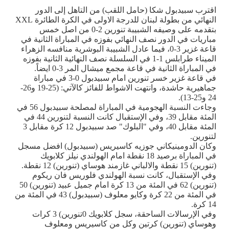
اقترب سبيدبول شكا (حامل اللقب) من التاهل إلى الدور
النهائي من بطولة لبنان للدرجة الاولى في الكرة الطائرة XXL
بتقدمه على وصيفه الشبيبة تنورين 2-0 من اصل خمس
مباريات في الدور نصف النهائي بفوزه في المباراة الثانية في
قاعة غزير 3-0، فيما عادل الشبيبة البوشرية منافسه الزهراء
الميناء طرابلس 1-1 في السلسلة نصف النهائية الثانية بفوزه
في المباراة الثانية في قاعة مجمع ميشال المر 3-0 ايضاً.
في قاعة غزير خسر تنورين امام سبيدبول 0-3 في مباراة
جماهيرية حاشدة، وانتهت الاشواط للفائز كالآتي: (25-19 و26-
24 و25-13).
وجاءت النسبة الهجومية في المباراة لمصلحة سبيدبول 56 في
المئة مقابل 39، وفي الإستقبال كانت النسبة لتنورين 44 في
المئة مقابل 40، وفي "البلوك" صد سبيدبول 12 كرة مقابل 3
لتنورين.
وكان الدومينيكاني جوزيه كاسيريس (سبيدبول) افضل مسجل
في المباراة برصيد 18 نقطة امام الهولندي نيلز كلابويك
(تنورين) 15 نقطة والالباني غازمند هوساي (تنورين) 12 نقطة.
وفي الإستقبال، كانت نسبة الهولندي فلوريس فان ريكوم
(تنورين) 62 في المئة من 13 كرة امام جميل عبيد (تنورين) 50
في المئة من 22 كرة وكايو معلوف (سبيدبول) 43 في المئة من
14 كرة.
وفي الإرسالات الساحقة، سجل كلابويك 0تنورين) 3 كرات
وهوساي (تنورين) كرتين وكل من كاسيريس ومعلوف