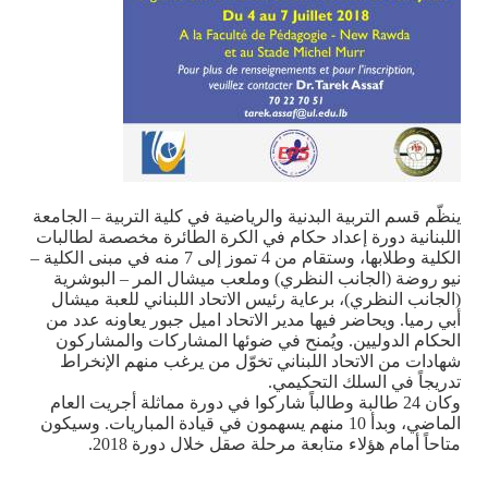
ينظّم قسم التربية البدنية والرياضية في كلية التربية – الجامعة
اللبنانية دورة إعداد حكام في الكرة الطائرة مخصصة لطالبات
الكلية وطلابها، وستقام من 4 تموز إلى 7 منه في مبنى الكلية –
نيو روضة (الجانب النظري) وملعب ميشال المر – البوشرية
(الجانب النظري)، برعاية رئيس الاتحاد اللبناني للعبة ميشال
أبي رميا. ويحاضر فيها مدير الاتحاد اميل جبور يعاونه عدد من
الحكام الدوليين. ويُمنح في ضوئها المشاركات والمشاركون
شهادات من الاتحاد اللبناني تخوّل من يرغب منهم الإنخراط
تدريجاً في السلك التحكيمي.
وكان 24 طالبة وطالباً شاركوا في دورة مماثلة أجريت العام
الماضي، وبدأ 10 منهم يسهمون في قيادة المباريات. وسيكون
متاحاً أمام هؤلاء متابعة مرحلة صقل خلال دورة 2018.