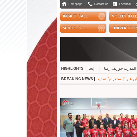
Homepage
Contact us
Facebook
|
درب جوزيف رميا
|
إنجاز مشرّف للبنان دولياً في رياضة الجوجيتسو
|
نسب حسن أف
HIGHLIGHTS
|
نستغرام" تمديد عقده مع ريال مدريد الاسباني لست سنوات مقبلة براتب سنوي بقيمة 24 مليون 
BREAKING NEWS