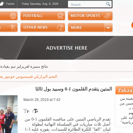
Twitter
Today Saturday, Aug. 8, 2026.
Photos
Sports Channel
Polls
Scores
Handball
Horse Riding
نتائج مميزة لغريزليز تيم بقيادة الم
النجم البرازيلي فينيسيوس جونيور يعلن عبر "إ
المتين يتقدم القلمون 1-0 وسبيد بول ثالثا
عينة من
March 28, 2019 at 7:42
ضيين من
بـ
هم
يد على
تقدم الرياضي المتين على منافسه القلمون 1-0 من
رياضية"
أصل ثلاث مباريات في السلسلة النهائية لبطولة
لبنان "الفا" للكرة الطائرة للسيدات، بفوزه عليه 3-1