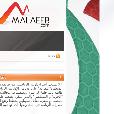
RSS
* لا يستحي أحد الإداريين الرياضيين من طائفة م
الضحك و"التقريق" على عدد من الإداريين الريا
طائفة ثانية حلفاء له اليوم، ويصفهم في مجالسه 
"الخونة" و"المتملقين" والذين يمكن الضحك علي
بمنصب او سفرة مقابل تسهيلهم مخطط وضع ال
مقدرات الرياضة في البلد، ويقول ان "نهايتهم ال