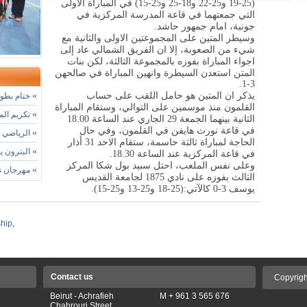
(25-19 و25-22 و18-25 و25-15) في المباراة الاولى
التي جمعتهما في قاعة المدرسة المركزية في
جونية، امام جمهور حاشد.
وسيطر المتين على المجموعتين الاولى والثانية مع
شيء من الصعوبة، إلا ان الفريق الشمالي عاد إلى
اجواء المباراة بفوزه بالمجموعة الثالثة، لكن بنات
المتن استعدن السيطرة وانهين المباراة في صالحهن
3-1.
يذكر ان المتين هو حامل اللقب على حساب
»
ختام بطول
القلمون منذ موسمين على التوالي، وستقام المباراة
»
تكريم الم
الثانية بينهما الجمعة 29 الجاري عند الساعة 18.00
في قاعة نورث هايفن في القلمون، وفي حال
»
الرياضي الفائز 99-86 يستعيد ال
الحاجة لمباراة ثالثة حاسمة، ستقام الاحد 31 أذار
»
البترون ي
في قاعة المركزية عند الساعة 18.30.
وعلى نفس الملعب، احتل سبيد بول شكا المركز
»
مهرجان نادي
الثالث بفوزه على نادي 1875 لجامعة القديس
يوسف 3-0 كالآتي:(25-18 و25-13 و25-15).
hip
,
Contact us
Copyrigh
Beirut - Achrafieh
M + 961 3 565 676
Chahrouri Street