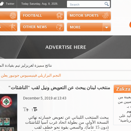
Twitter
Today Saturday, Aug. 8, 2026.
Photos
Sports Channel
Polls
Scores
Handball
Horse Riding
نتائج مميزة لغريزليز تيم بقيادة المدرب 
النجم البرازيلي فينيسيوس جونيور يعلن عبر "إنستغ
منتخب لبنان يبحث عن التعويض ونيل لقب "الناشئات"
عينة من
December 5, 2019 at 13:43
ضيين من
بـ
هم
يد على
يبحث المنتخب اللبناني عن تعويض خسارته نهائي
رياضية"
النسخة الأولى من بطولة اتحاد غرب آسيا للناشئات
(دون 15 عاماً)، والسعي بقوة نحو خطف لقب