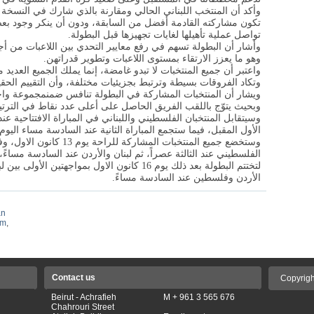
وأكد أن المنتخب اللبناني الحالي ومقارنة بالذي شارك في النسخ
تكون مشاركته القادمة أفضل من السابقة، ودون أن ينكر وجود بعض 
تواصل عملية تأهيلها لغايات تجهيزها قبل البطولة
.
وأشار أن البطولة تسهم في رفع معايير التحدي بين اللاعبات من أ
وهو ما يعزز الارتقاء بمستوى اللاعبات وتطوير قدراتهن
.
واعتبر أن جميع المنتخبات لا تبدو غامضة، إنما يملك الجميع العديد
وتكاد الفروقات بسيطة وترتبط بجزيئيات مختلفة، وأن التقييم الحقيق
ويشار أن المنتخبات المشاركة في البطولة تنافس ضمنمجموعة وا
وبحيث يتوّج باللقب الفريق الحاصل على أعلى عدد نقاط في الترتي
الأول المقبل، فيما ستجمع المباراة الثانية عند السادسة مساء اليوم
وستخضع جميع المنتخبات المشا
لتختتم البطولة بعد ذلك يوم 16 كانون الاول بمواجهتي
الأردن وفلسطين عند السادسة مساءً.
an
am
,
Contact us
Copyrigh
Beirut - Achrafieh
M + 961 3 565 676
Chahrouri Street