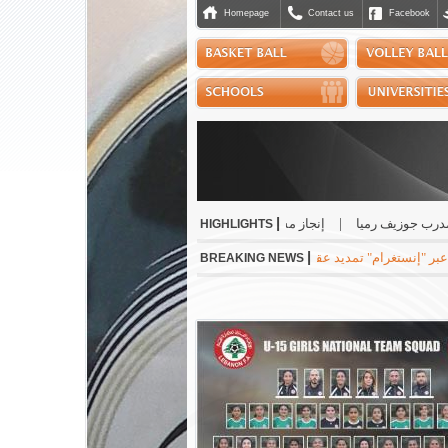
Homepage
Contact us
Facebook
|
جوزيف رميا
|
إنجاز مشرّف للبنان دولياً في رياضة الجوجيتسو
|
نسب حسن أفضل ح
HIGHLIGHTS
|
رام" تمديد عقده مع ريال مدريد الاسباني لست سنوات مقبلة براتب سنوي بقيمة 24 مليون يورو
BREAKING NEWS