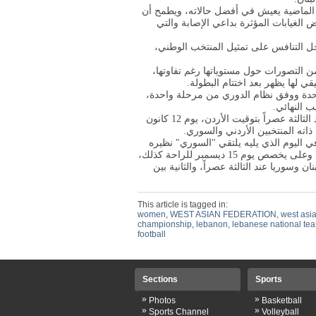
ة الماضية يعيش في أفضل حالاته، ويطمح أن
الغيابات المؤثرة بداعي الإصابة والتي
جل التنافس على تمثيل المنتخب الوطني،
 من التصورات حول مستوياتها رغم تفاوتها،
ي لها يظهر بعد اختتام البطولة
.
حدة ووفق نظام الدوري من مرحلة واحدة،
ب النهائي
.
وسيتقابل المنتخبان الفلسطيني واللبناني في المباراة الافتتاحية عند الثالثة عصراً بتوقيت الأردن، يوم 12 كانون
 ذاته المنتخبين الأردني والسوري
.
ركة للراحة يوم 13 كانون الاول، وفي اليوم الذي يليه يلتقي "السوري" نظيره
الفلسطيني عند الثالثة عصراً، ثم لبنان والأردن عند السادسة مساءً، وعلى يخصص يوم 15 ديسمبر للراحة كذلك،
ن الأولى بين لبنان وسوريا عند الثالثة عصراً، والثانية بين
This article is tagged in:
women
,
WEST ASIAN FEDERATION
,
west asi
championship
,
lebanon
,
lebanese national te
football
Sections
Sports
»
»
Photos
Basketball
»
»
Sports Channel
Volleyball