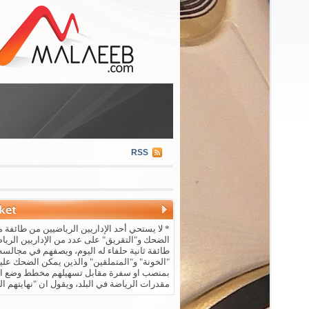
RSS
* لا يستحي أحد الإداريين الرياضيين من طائفة م
الضحك و"التقريق" على عدد من الإداريين الريا
طائفة ثانية حلفاء له اليوم، ويصفهم في مجالسه 
"الخونة" و"المتملقين" والذين يمكن الضحك علي
بمنصب او سفرة مقابل تسهيلهم مخطط وضع ال
مقدرات الرياضة في البلد، ويقول ان "نهايتهم ال