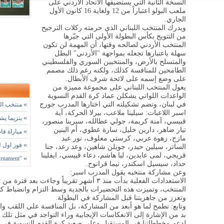
النسخة الثانية التي يستضيفها الاتحاد الأردني على
ملعب البولو اعتباراً من 12 ولغاية 16 كانون الأول
الجاري
.
ويدرك المنتخب اللبناني الذي حرمته ركلات الترجيح
من التتويج بكأس البطولة الأولى التي جيّرها
المنتخب الأردني لصالحه وقتها، أن المهمة لن تكون
سهلة باعتبارها تجعله بمواجهة "الأردني" البطل
والمتسلح بالأرض، والمنتخبين السوري والفلسطيني
الطامحين للمنافسة كذلك، ولكنه رغم ذلك مصمم
على وضع إسمه على لائحة شرف الأبطال
.
يعول المنتخب اللبناني على مجموعة مميزة من
الواعدات اللواتي يشكلن عماد كرة القدم النسوية
في لبنان، وتضم تشكيلته التي اختارها المدرب جورج
»
منتخب التا
اسبر اللاعبات: سيلينا ملاعب، بيرلا الحركة، آية
»
بنزيما يشي
قبيسي، آمنة كريمة، جولي عطالله، سيرينا منصور،
تيار ضاهر، دارين خليل، سارة عطوي، أم البنين
»
مباراة فا
مازح، زهوة عربي، كرستي معلوف، نور عبد
»
فوز اول لسيدات BFA في ب
الساتر، سيلين حيدر، جويلن شاهين، وعد رعد، جنا
قريجي، لمى عابدين، ليا هاشم، دعاء قبيسي، ايفلينا
»
"Summer Football Tournament" في نسختها الـ 15
حداد، سيسيل اسكندر، تيما قرانوح
.
وعن مشاركة منتخبه يقول المدرب اسبر:
الاستعدادات الفعلية بدأت منذ ٣ أشهر تقريباً و
المنتخب، وتميزت هذه التحضيرات بالجدية وسط التزام وانضباط كبي
وتعزز من جاهزيتنا قبل المشاركة في البطولة
.
وتابع: نطمح لما هو أبعد من المشاركة، بل المنافسة على اللقب وا
بد من الإشارة إلى الانعكاسات الإيجابية وراء التواجد في مثل تل
لدعم مخططاتنا في المستقبل وعلى صعيد كرة القدم النسوية في ل