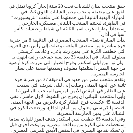
حقق منتخب لبنان للشابات تحت 20 سنة إنجازاً كرويا تمثل في
الفوز على مضيفه منتخب مصر للشابات القوي 3-2 في
المباراة الودية الثانية التي جمعتهما على ملعب "بتروسبورت"
في القاهرة، ليختتم المنتخب اللبناني معسكره الخارجي
استعداداً لبطولة غرب آسيا الثالثة في شباط وتصفيات كأس
آسيا في آذار
.
بدأت المباراة بتقدّم المنتخب المصري في الدقيقة 8 من ضربة
حرة مباشرة من منتصف الملعب وصلت إلى رأس ندى الغريب
التي خطفت الكرة على يمين رشا ياغي، وعادلت كريستي
معلوف للبنان في الدقيقة 33 بعد لعبة جماعية رائعة انتهت بـ
"وان تو" بين ليلي اسكندر وفرح الطيار التي مررت كرة أرضية
من جهة اليمين، استلمتها معلوف وسددتها صعبة على يسار
الحارسة المصرية.
وتقدم منتخب مصر من جديد في الدقيقة 37 من ضربة حرة
ثانية عن الجهة اليمنى وصلت إلى ليلى شريف التي سددت
على الطاير في المقص الأيمن
.
لمرمى المنتخب اللبناني 2-1.
وأبى المنتخب اللبناني ان يخرج من الشوط الاول خاسراً، ففي
الدقيقة 45 عكست فرح الطيار كرة بالعرض من الجهة اليمنى
اقتنصتها كريستي معلوف من أمام الدفاع، ووضعت الكرة في
الشباك على يمين الحارسة المصرية
.
وفي الدقيقة 65 خطفت ليلي اسكندر هدف الفوز للبنان، بعدما
استحصلت على الكرة من مدافعة مصرية وراوغت أخرى قبل
أن تسدّد بقدمها اليسرى في المقص الأيمن للمرمى المصري
.