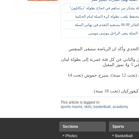
لة يشكر من ساهم في انجاح بطولة "ديكاتلون"
حتفظ بلقب بطولة كرة السلة امام الحكمة
تقدم في نهائي السلة
 السلة ينعى الراحل موسى موسى
التحدي وأكد ان الرياضة ستبقى المنفس
والثاني عن كل فئة عمرية إلى بطولة لبنان
مقبل
.
كريس فرح وسيرينا مزهر (تحت 10 سنوات)، ايليوت ولاريتا سعادة (تحت 12 سنة)، سيرج حموش (تحت 14
.
This article is tagged in:
sports mania
,
skils
,
basketball
,
academy
Sections
Sports
»
»
Photos
Basketball