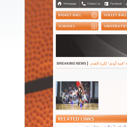
Homepage
Contact us
Facebook
|
 حساب استون فيلا الانكليزي 2-1 على ملعب "كاي تاك سبورتس بارك" في هونغ كونغ
BREAKING NEWS
السلة يهنّئ المدرب جيلبير نصر