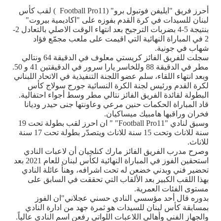
أحرز فريق "ايليفن فوتبول برو" (11
Football Pro
) لقب كأس
لبنان للسيدات في كرة القدم بفوزه على "اكاديمية بيروت"
بنتيجة 5-4 بضربات الترجيح بعد انتهاء الوقت الاصلي بالتعادل 2-
2 في المباراة النهائية التي اقيمت على ملعب مجمّع فؤاد
شهاب في جونية.
سجلت للفريق الفائز كريستي معلوف في الدقيقة 64 ونتالي
مطر في الدقيقة 88 وللخاسر يارا سرور في الدقيقتين 41 و 50.
وبعد انتهاء اللقاء، سلم عضو اللجنة التنفيذية في الاتحاد اللبناني
لكرة القدم ورئيس لجنة الكرة النسائية جورج سولاج كأس
البطولة لقائدة الفريق الفائز نتالي مطر وسط أجواء احتفالية
.
قاد المباراة الحكمات حنين مرعي وعاونتها جنى حيدر وديانا
فخران وراقبها هامبيك ميساكيان
.
وسبق لنادي "11
Football Pro"
" ان احرز لقب بطولة تحت 19
سنة للاناث وتحت 15 سنة للاناث ويتصدّر بطولة تحت 17 سنة
للاناث
.
وصرح مدرب الفريق الفائز مارك كنلجيان أن لاعبات النادي
استحقين الفوز في المباراة النهائية لكأس لبنان للعام 2021 بعد
تحضير فني وبدني خضعن له تحت اشرافه، وهنأ عائلة النادي
بهذا اللقب الكبير بعد الألقاب التي تحققت في السابق على
مستوى الفئات العمرية
.
بدوره قال أحد مؤسسي النادي حسني عجلاني"ان الفوز
بمسابقة كأس لبنان للسيدات هو ثمرة جهد من ادارة النادي
والجهاز الفني وأهالي اللاعبات اللواتي رفعن اسم النادي عالياً.