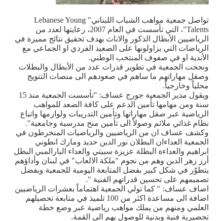
تواصل جمعية مواهب الشباب اللبناني
" Lebanese Young
Talents
"، التي تأسست في العام 2007، رعايتها لعدد من
الرياضيين الأبطال الذكور والاناث بهدف تحقيق نتائج مميزة في
الرياضات التي يزاولونها على الصعيد الفردي او الجماعي مع
الأندية او في صفوف المنتخب الوطني.
ونجحت الجمعية في تطوير قدرات عدد من الأبطال والبطلات
وصقل مهاراتهم ما ساهم في صعودهم الى منصات التتويج
محلياً وخارجياً
.
ويقول مدير الجمعية جورج عساف: "تأسست الجمعية منذ 15
سنة ومن مهامها تأمين الدعم على كافة الصعد للمواهب
الرياضية عبر صقل مهاراتها وتأمين التدريبات ولوازمها واتباع
نظام غذائي ملائم وصولاً الى تأمين منح مدرسية وجامعية".
وكشف عساف ان من الرياضيين والرياضيات المنخرطون في
الجمعية العداءان البطلان نور الدين حديد ومارك انطوني
ابراهيم والعداءة البطلة عزيزة سبيتي والعداء البارالمبي البطل
أرز زهر الدين وهم من نجوم "ملكة الالعاب" في لبنان وأداؤهم
يتطوّر في شكل كبير بفضل المتابعة اليومية للجمعية وبفضل
تصميمهم على تحسين قدراتهم الفنية ".
اضاف عساف: " كما تولي الجمعية اهتماماً بعشرات الرياضيين
اضافة الى مساعدة اكثر من 100 تلميذ في متابعة تحصيلهم
العلمي ومنهم من يملك مواهب رياضية عبر وضع خطة
تحضيرية فنية وبدنية للوصول بهم الى القمة.