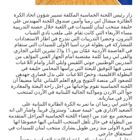
زار رئيس اللجنة الخماسية المكلفة تسيير شؤون اتحاد الكرة
الطائرة ميشال ابي رميا وأمين صندوق اللجنة المهندس علي
خليفة منتخب لبنان للسيدات في اللعبة خلال حصته التدريبية
مساء الأربعاء التي كانت تقام على ملعب نادي الشباب
البترون، وحضرا التدريبات التي تندرج في اطار الاستعدادات
للمشاركة في بطولة غرب آسيا الأولى للسيدات التي ستقام
في العاصمة الأردنية عمّان بين 15 و23 تشرين الثاني الجاري
.
والقى ابي رميا كلمة مقتضبة امام الجهاز الفني المؤلف من
المدربين الوطنيين جوني اللقيس وايلي النار وامام اللاعبات
تمنى فيها التوفيق للبعثة التي يرأسها المحامي خليفة في
البطولة الاقليمية، وحضّ اللاعبات على بذل قصارى جهدهن
للصعود الى منصة التتويج ورفع العلم اللبناني عالياً مضيفاً ان
اللجنة الخماسية تقوم بواجباتها من اجل راحة البعثة والمغادرة
جواً الى الاردن ومواكبة الجالية اللبنانية في الأردن لمنتخب
الأرز في مبارياته.
واعتبر ابي رميا ان ما تمر به الكرة الطائرة اللبنانية على
الصعيد الاداري هي "غيمة صيف" وستزول قريباً. واشار الى انه
سيحضر مع عدد من اعضاء اللجنة الخماسية المراحل المتقدمة
من البطولة في حال تأهل المنتخب اللبناني اليها خصوصًا انها
المرة الاولى منذ زمن طويل يشارك منتخب لبنان للسيدات في
استحقاق خارجي.
ونقل ابي رميا تحيات باقي اعضاء اللجنة الخماسية مجدداً