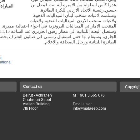
عدرا كأس البطولة من الاميرة آية بنت فيصل بن
المباراة
حسين
.
رئيسة الاتحاد الاردني للكرة الطائرة.
وتسلمت لاعبات منتخب لبنان الميداليات الذهبية
ولاعبات منتخب الاردن الميداليات الفضية ولاعبات
المنتخب الاماراتي الميداليات البرونزية في اجواء احتفالية مميزة
.
الجاري، وسيقام لها حفل استقبال رسمي في صالون الشرف بحضور 
الطائرة اللبنانية ورجال الصحافة والاعلام.
an
ational
Contact us
Copyrigh
Beirut - Achrafieh
M + 961 3 565 676
Chahrouri Street
Atallah Building
Email us at
7th Floor
info@malaeeb.com