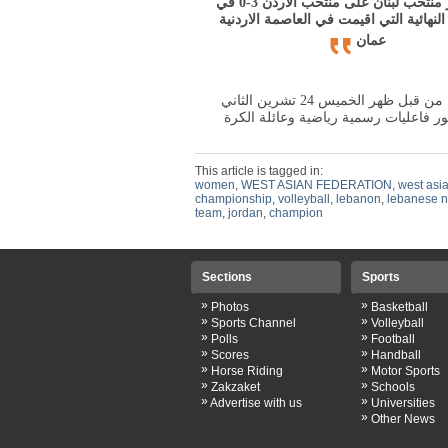
فاز منتخب لبنان على منتخب الاردن 3-0 في
 النهائية التي اقيمت في العاصمة الاردنية
عمان
وستصل البعثة اللبنانية الى مطار رفيق الحريري عند الساعة 11.15 من قبل ظهر الخميس 24 تشرين الثاني
فاعليات رسمية رياضية وعائلة الكرة
This article is tagged in:
women
,
WEST ASIAN FEDERATION
,
west asi
championship
,
volleyball
,
lebanon
,
lebanese n
team
,
jordan
,
champion
Sections
Sports
»
»
Photos
Basketball
»
»
Sports Channel
Volleyball
»
»
Polls
Football
»
»
Scores
Handball
»
»
Horse Riding
Motor Sports
»
»
Zakzaket
Schools
»
»
Advertise with us
Universities
»
Other News