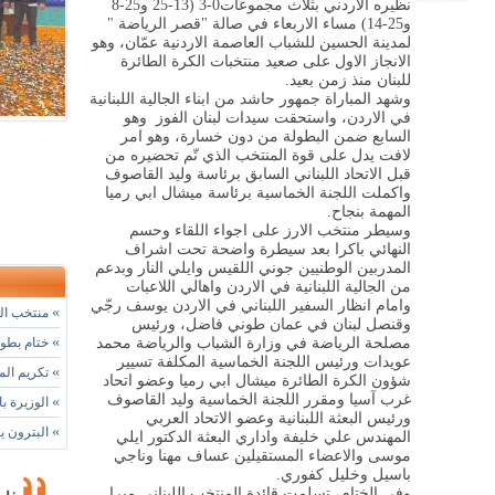
نظيره الاردني بثلاث مجموعات
3-0 (25-13 و25-8
و25-14)
مساء الاربعاء في صالة "قصر الرياضة "
لمدينة الحسين للشباب العاصمة الاردنية عمّان
،
وهو
الانجاز الاول على صعيد منتخبات الكرة الطائرة
للبنان منذ زمن بعيد
.
وشهد المباراة جمهور حاشد من ابناء الجالية اللبنانية
في الاردن، واستحقت سيدات لبنان الفوز وهو
السابع ضمن البطولة من دون خسارة، وهو امر
لافت يدل على قوة المنتخب الذي تّم تحضيره من
قبل الاتحاد اللبناني السابق برئاسة وليد القاصوف
واكملت اللجنة الخماسية برئاسة ميشال ابي رميا
المهمة بنجاح.
وسيطر منتخب الارز على اجواء اللقاء وحسم
النهائي باكرا بعد سيطرة واضحة تحت اشراف
المدربين الوطنيين جوني اللقيس وايلي النار وبدعم
من الجالية اللبنانية في الاردن واهالي اللاعبات
وامام انظار السفير اللبناني في الاردن يوسف رجّي
»
منتخب التا
وقنصل لبنان في عمان طوني فاضل، ورئيس
»
مصلحة الرياضة في وزارة الشباب والرياضة محمد
ختام بطول
عويدات ورئيس اللجنة الخماسية المكلفة تسيير
»
تكريم الم
شؤون الكرة الطائرة ميشال ابي رميا وعضو اتحاد
غرب آسيا ومقرر اللجنة الخماسية وليد القاصوف
»
الوزيرة با
ورئيس البعثة اللبنانية وعضو الاتحاد العربي
»
البترون ي
المهندس علي خليفة واداري البعثة الدكتور ايلي
موسى والاعضاء المستقيلين عساف مهنا وناجي
باسيل وخليل كفوري
.
وفي الختام، تسلمت قائدة المنتخب اللبناني ميرا