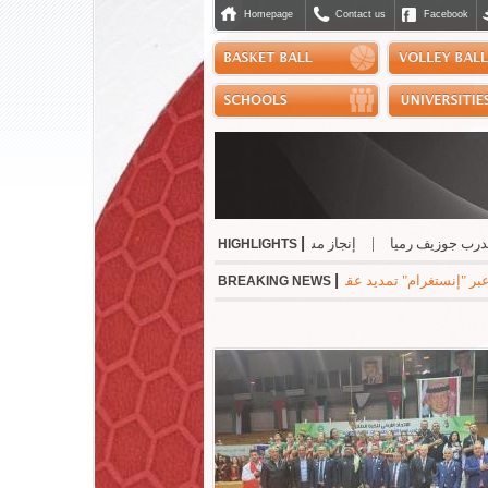
Homepage
Contact us
Facebook
|
وزيف رميا
|
إنجاز مشرّف للبنان دولياً في رياضة الجوجيتسو
|
نسب حسن أفضل حك
HIGHLIGHTS
|
ام" تمديد عقده مع ريال مدريد الاسباني لست سنوات مقبلة براتب سنوي بقيمة 24 مليون يورو
BREAKING NEWS