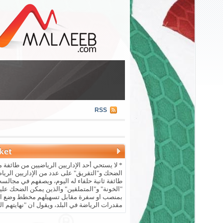
RSS
* لا يستحي أحد الإداريين الرياضيين من طائفة م
الضحك و"التقريق" على عدد من الإداريين الريا
طائفة ثانية حلفاء له اليوم، ويصفهم في مجالسه 
"الخونة" و"المتملقين" والذين يمكن الضحك علي
بمنصب او سفرة مقابل تسهيلهم مخطط وضع ال
مقدرات الرياضة في البلد، ويقول ان "نهايتهم ال