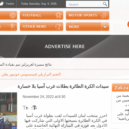
Twitter
Today Saturday, Aug. 8, 2026.
Photos
Sports Channel
Polls
Scores
Handball
Horse Riding
نتائج مميزة لغريزليز تيم بقيادة المدرب ج
النجم البرازيلي فينيسيوس جونيور يعلن عبر "إنستغر
سيدات الكرة الطائرة بطلات غرب آسيا بلا خسارة
عينة من
November 24, 2022 at 8:30
ضيين من
بـ
هم
يد على
احرز منتخب لبنان للسيدات لقب بطولة غرب آسيا
رياضية"
في الكرة الطائرة بنسختها الاولى التي شاركت فيها
10
دول بعد فوزه في المباراة النهائية الحاشدة على