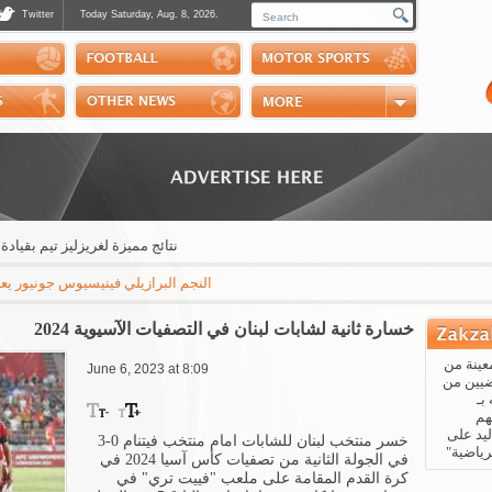
Twitter
Today Saturday, Aug. 8, 2026.
Photos
Sports Channel
Polls
Scores
Handball
Horse Riding
نتائج مميزة لغريزليز تيم بقيادة الم
النجم البرازيلي فينيسيوس جونيور يعلن عبر "إ
خسارة ثانية لشابات لبنان في التصفيات الآسيوية 2024
عينة من
June 6, 2023 at 8:09
ضيين من
بـ
هم
يد على
خسر منتخب لبنان للشابات امام منتخب فيتنام 0-3
رياضية"
في الجولة الثانية من تصفيات كأس آسيا 2024 في
كرة القدم المقامة على ملعب "فييت تري" في