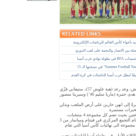
د بأجواء كأس العالم للرياضات الإلكترونية
صلة بين الانصار والنجمة على لقب الدوري
طولة نوادي غرب آسيا
فًا لبطل غرب آسيا للناشئات في كرة القدم
مثّل لبنان: سيلينا ملاعب، جولي عطالله، آمنة كريمة، كارلي حرفوش، وعد رعد (هبة علوش 57)، ستيفاني قزّي
(زهراء عسّاف 83)، زهوه عرابي، صوفي فياض، كريستي معلوف، هدى حمزة (ماريا سليم 46’) وسيرينا منصور
شيرةً إلى انهن حاربن على أرض الملعب وبذلن
لخبرات مستمرة.
تشارك في تصفيات الدور الثاني 8 منتخبات تم توزيعهم على مجموعتين بحيث تضم كل مجموعة 4 منتخبات،
وتقام مباريات التصفيات بنظام الدوري من مرحلة واحدة وذلك بنظام التجمع المركزي في فيتنام وميانمار من 3
ل مجموعة الى نهائيات كأس آسيا التي تقام
لثلاثة الأولى في بطولة آسيا للناشئات تحت