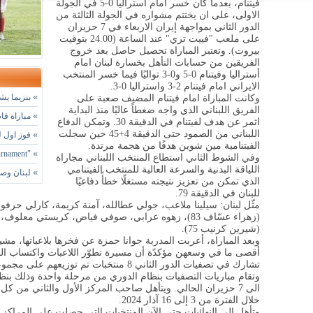
فيتنام، بعدما كان خسر امام استراليا 0-5 في الجولة
الاولى، على ان يختتم مشواره في الجولة الثالثة من
الدور الثاني بمواجهة إيران الاربعاء في 7 حزيران
على ملعب "فييت تري" عند الساعة (24.00 بتوقيت
بيروت). وتعتبر المباراة تحصيل حاصل بعد خروج
الفريقين من حسابات التأهل بخسارة لبنان امام
أستراليا وفيتنام 0-5 و0-3 تواليًا فيما خسر المنتخب
الايراني امام فيتنام 2-3 واستراليا 0-3.
»
بنزيما يشي
وكانت المباراة امام فيتنام المضيف صعبة على
الفريق اللبناني الذي واجه ضغطاً عاليًا منذ البداية
»
مباراة فا
اثمر عن هدف لفيتنام في الدقيقة 30. وتمكن الدفاع
اللبناني من الصمود حتى الدقيقة 4+45 حين سجلت
»
فوز اول لسيدات BFA في ب
الفيتنامية مين شوين هدفًا من هجمة مرتدة.
»
"Summer Football Tournament" في نسختها الـ 15
وفي الشوط الثاني استطاع المنتخب اللبناني مجاراة
اللياقة البدنية والسرعة العالية للمنتخب الفيتنامي
»
لبنان وصي
الذي تمكن من تعزيز نتيجته مستغلًا خطأً دفاعيًا
للبنان في الدقيقة 79.
(شيرين كرنيب 75).
وبعد المباراة، أعربت المدربة جوانا حمزة عن فخرها بلاعباتها، م
أقصى ما في وسعهن مؤكدًة أن مسيرة تطوّر اللاعبات واكتساب ا
الى 7 حزيران الحالي. ويتأهل صاحب المركز الأول والثاني من ك
خلال الفترة من 3 إلى 16 آذار 2024.
وتأهل إلى النهائيات حتى الآن المنتخبات التي حصلت على المراكز ا