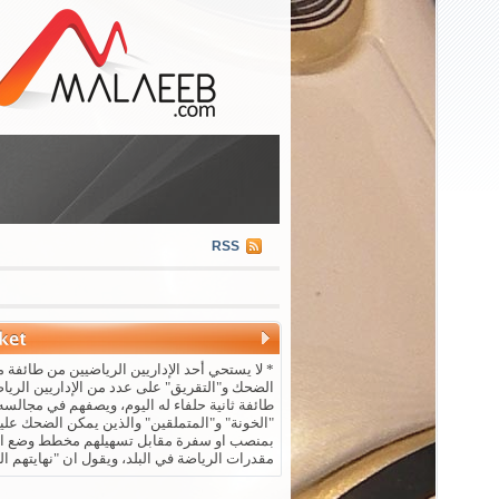
RSS
* لا يستحي أحد الإداريين الرياضيين من طائفة م
الضحك و"التقريق" على عدد من الإداريين الريا
طائفة ثانية حلفاء له اليوم، ويصفهم في مجالسه 
"الخونة" و"المتملقين" والذين يمكن الضحك علي
بمنصب او سفرة مقابل تسهيلهم مخطط وضع ال
مقدرات الرياضة في البلد، ويقول ان "نهايتهم ال