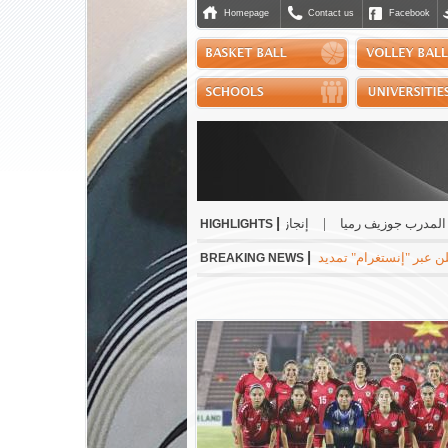
Homepage
Contact us
Facebook
|
درب جوزيف رميا
|
إنجاز مشرّف للبنان دولياً في رياضة الجوجيتسو
|
نسب حسن أفض
HIGHLIGHTS
|
نستغرام" تمديد عقده مع ريال مدريد الاسباني لست سنوات مقبلة براتب سنوي بقيمة 24 مليون ي
BREAKING NEWS