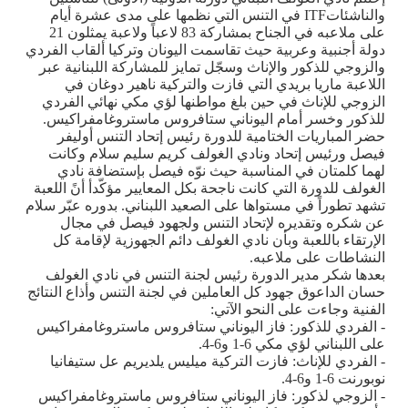
والناشئات
ITF
في التنس التي نظمها على مدى عشرة أيام
على ملاعبه في الجناح بمشاركة 83 لاعباً ولاعبة يمثلون 21
دولة أجنبية وعربية حيث تقاسمت اليونان وتركيا ألقاب الفردي
والزوجي للذكور والإناث وسجّل تمايز للمشاركة اللبنانية عبر
اللاعبة ماريا بريدي التي فازت والتركية ناهير دوغان في
الزوجي للإناث في حين بلغ مواطنها لؤي مكي نهائي الفردي
للذكور وخسر أمام اليوناني ستافروس ماستروغامفراكيس
.
حضر المباريات الختامية للدورة رئيس إتحاد التنس أوليفر
فيصل ورئيس إتحاد ونادي الغولف كريم سليم سلام وكانت
لهما كلمتان في المناسبة حيث نوّه فيصل بإستضافة نادي
الغولف للدورة التي كانت ناجحة بكل المعايير مؤكّدأ أنً اللعبة
تشهد تطوراً في مستواها على الصعيد اللبناني. بدوره عبّر سلام
عن شكره وتقديره لإتحاد التنس ولجهود فيصل في مجال
الإرتقاء باللعبة وبأن نادي الغولف دائم الجهوزية لإقامة كل
النشاطات على ملاعبه
.
بعدها شكر مدير الدورة رئيس لجنة التنس في نادي الغولف
حسان الداعوق جهود كل العاملين في لجنة التنس وأذاع النتائج
الفنية وجاءت على النحو الآتي
:
- الفردي للذكور: فاز اليوناني ستافروس ماستروغامفراكيس
على اللبناني لؤي مكي 6-1 و6-4.
- الفردي للإناث: فازت التركية ميليس يلديريم عل ستيفانيا
نوبورنت 6-1 و6-4
.
- الزوجي لذكور: فاز اليوناني ستافروس ماستروغامفراكيس