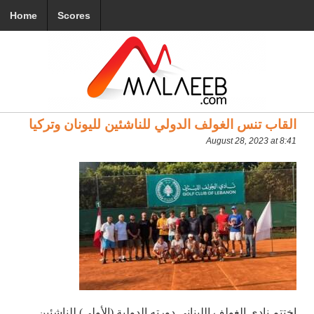
Home
Scores
القاب تنس الغولف الدولي للناشئين لليونان وتركيا
August 28, 2023 at 8:41
إختتم نادي الغولف اللبناني دورته الدولية (الأولى) للناشئين