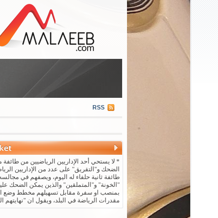
RSS
* لا يستحي أحد الإداريين الرياضيين من طائفة م
الضحك و"التقريق" على عدد من الإداريين الريا
طائفة ثانية حلفاء له اليوم، ويصفهم في مجالسه 
"الخونة" و"المتملقين" والذين يمكن الضحك علي
بمنصب او سفرة مقابل تسهيلهم مخطط وضع ال
مقدرات الرياضة في البلد، ويقول ان "نهايتهم ال