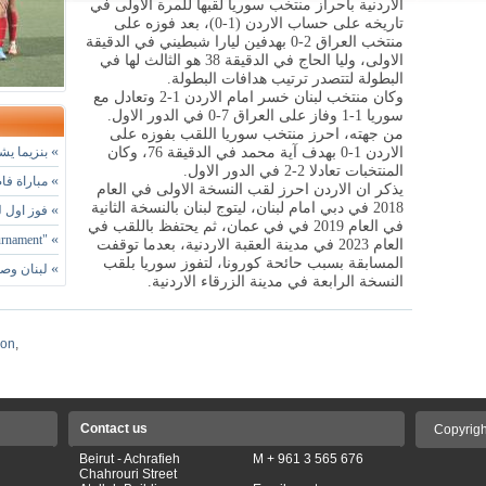
الاردنية بأحراز منتخب سوريا لقبها للمرة الاولى في
تاريخه على حساب الاردن (1-0)، بعد فوزه على
منتخب العراق 2-0 بهدفين ليارا شبطيني في الدقيقة
الاولى، وليا الحاج في الدقيقة 38 هو الثالث لها في
البطولة لتتصدر ترتيب هدافات البطولة
.
وكان منتخب لبنان خسر امام الاردن 1-2 وتعادل مع
سوريا 1-1 وفاز على العراق 7-0 في الدور الاول.
من جهته، احرز منتخب سوريا اللقب بفوزه على
»
الاردن 1-0 بهدف آية محمد في الدقيقة 76، وكان
بنزيما يشي
المنتخبات تعادلا 2-2 في الدور الاول.
»
مباراة فا
يذكر ان الاردن احرز لقب النسخة الاولى في العام
2018 في دبي امام لبنان، ليتوج لبنان بالنسخة الثانية
»
فوز اول لسيدات BFA في ب
في العام 2019 في في عمان، ثم يحتفظ باللقب في
»
"Summer Football Tournament" في نسختها الـ 15
العام 2023 في مدينة العقبة الاردنية، بعدما توقفت
المسابقة بسبب حائحة كورونا، لتفوز سوريا بلقب
»
لبنان وصي
النسخة الرابعة في مدينة الزرقاء الاردنية.
non
,
Contact us
Copyrigh
Beirut - Achrafieh
M + 961 3 565 676
Chahrouri Street