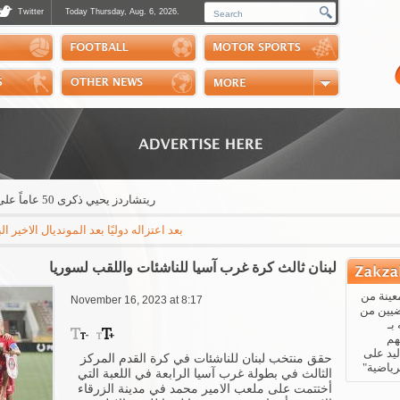
Twitter
Today Thursday, Aug. 6, 2026.
Photos
Sports Channel
Polls
Scores
Handball
Horse Riding
ريتشاردز يحيي ذكرى 50 عاماً على تنظيم رالي الكويت
بعد اعتزاله دوليًا بعد المونديال الاخير البرا
لبنان ثالث كرة غرب آسيا للناشئات واللقب لسوريا
عينة من
November 16, 2023 at 8:17
ضيين من
بـ
هم
يد على
حقق منتخب لبنان للناشئات في كرة القدم المركز
رياضية"
الثالث في بطولة غرب آسيا الرابعة في اللعبة التي
أختتمت على ملعب الامير محمد في مدينة الزرقاء