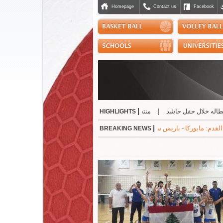
Homepage
Contact us
Facebook
|
ه خلال حفل حاشد
|
منتخب التايكواندو إلى "بطولة الحسن" الاردنية
|
صدور إفادة 
HIGHLIGHTS
|
ونا 2-1 * جوفنتوس - تشيلسي 1-0 * مانشستر سيتي - نجوم الدوري الكوري 3-1 * ميلان - انتر 1-1
BREAKING NEWS