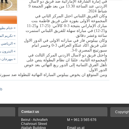
في إمارة الشارقة الإماراتية ضد فريق دو لاسال
الاردني عند الساعة 13.30 من بعد ظهر الجمعة 9
شباط 2024.
وكان الفريق اللبناني احتل المركز الثاني في
المجموعة الاولى بفوزه على فريق فاطمة بنت
مبارك الإماراتي بنتيجة 3-0 كالآتي: (25-17 و25-11
»
ختام بطول
و25-12) في مباراة سهلة للفريق اللبناني استمرت
ساعة وعشر دقائق.
»
تكريم الم
وكان بيبلوس فاز في مباراته الاولى في الدور الاول
»
الرياضي الفائز 99-86 يستعيد ال
على فريق اكاد عنكاو العراقي 3-0 وخسر امام
سبورتينغ المصري 0-3.
»
البترون ي
واحتل فريق دو لاسال الاردني المركز الثالث في
»
مهرجان نادي
المجموعة الثانية، علمًا ان نظام البطولة ينص على
تأهل الفرق الثمانية إلى الدور ربع النهائي بعد خوض
الدور الاول.
ومن المتوقع ان يخوض بيبلوس المباراة النهائية للبطولة ضد سبورت
ub
Contact us
Copyrigh
Beirut - Achrafieh
M + 961 3 565 676
Chahrouri Street
Atallah Building
Email us at