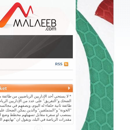
RSS
* لا يستحي أحد الإداريين الرياضيين من طائفة م
الضحك و"التقريق" على عدد من الإداريين الريا
طائفة ثانية حلفاء له اليوم، ويصفهم في مجالسه 
"الخونة" و"المتملقين" والذين يمكن الضحك علي
بمنصب او سفرة مقابل تسهيلهم مخطط وضع ال
مقدرات الرياضة في البلد، ويقول ان "نهايتهم ال