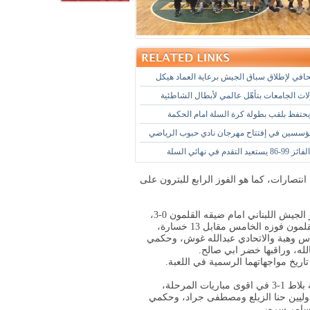
في لإطلاق سباق الجيش برعاية العماد هيكل
ات الجامعات بتأهّل عالمي لأبطال الشاطئية
حتفظ بلقب بطولة كرة السلة امام الحكمة
ؤسسين في إفتتاح مهرجان نادي حبوب الرياضي
تقدم في نهائي السلة
 الزهراء بخسارته الرقم 14 مقابل اربعة انتصارات، كما هو الفوز الرابع للبترون على
وفي قاعة مجمع اميل لحود الرياضي العسكري في الدكوانة، خسر الجيش اللبناني امام ضيقه القلمون 0-3،
وهي خسارته الرقم 18 هذا الموسم من دون اي فوز، بينما حقق القلمون فوزه الخامس مقابل 13 خسارة،
1-25 و20-25)، بقيادة الدولي الياس وهبة والاتحادي عبدالله غوش، وحكمي
له، وراقبها خضر ابي صالح.
وفي قاعة نادي الشباب البترون، خسر المشعل كوسبا امام الشبيبة بلاط 1-3 في اقوى مباريات المرحلة،
 (25-22 و19-25 و16-25 و19-25)، بقيادة الدوليين حنا الزيلع ومصطفى جراد، وحكمي
سامر سرور.