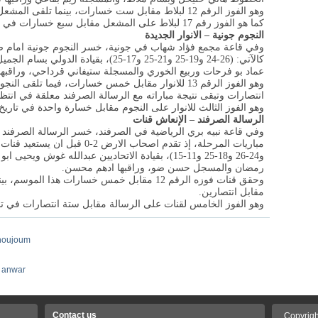
وهو الفوز الرقم 12 لبلاط مقابل ست خسارات، بينما تلق
كما هو الفوز رقم 17 لبلاط على المشعل مقابل سبع خسارات في تاريخ مواجهاتهما الرسمية في اللعبة.
النجوم جونية – الانوار الجديدة
كالآتي: (26-24 و19-25 و21-25 و17-25)، بق
عماد بو فرحات وربيع الخوري والمسجلة ستيفاني قرداحي، وراقبها
انتصارات وتبقى نتيجة مباراته مع الرسالة الصرفند معلقة في انتظار
وهو الفوز الثالث للانوار على النجوم مقابل خسارة واحدة في تاريخ
الرسالة الصرفند – الإنعاش قنات
و24-26 و18-25 و11-15)، بقيادة الاتحاديين عبدالله 
رمضان والمسجل حسن ضو، وراقبها ادهم محسن.
مقابل انتصارين.
وهو الفوز الخامس لقنات على الرسالة مقابل ستة انتصارات في تار
noujoum
,
anwar
Contact us
Copyrigh