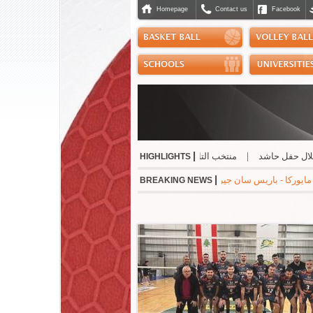
Homepage
Contact us
Facebook
|
فل حاشد
|
منتخب التايكواندو إلى "بطولة الحسن" الاردنية
|
صدور إفادة إدارية ل
HIGHLIGHTS
|
سي 1-0 * مانشستر سيتي - نجوم الدوري الكوري 3-1 * ميلان - انتر 1-1
BREAKING NEWS