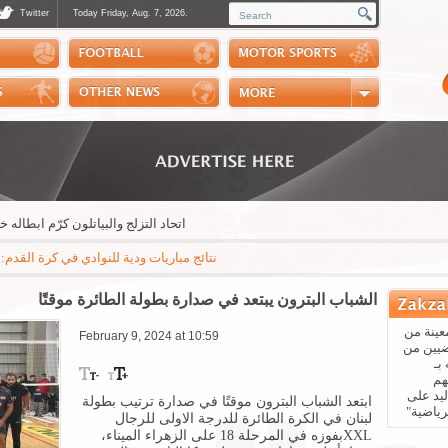
Twitter
Today Friday, Aug. 7, 2026.
Photos
Sports Channel
Polls
Scores
Handball
Horse Riding
اتحاد التزلج والبياتلون كرّم ابطاله خلال ح
نتائج مباريات ودية للنوادي في كرة القدم: مايوركا - باريس سان جيرمان 3-0 * ريال بيتيس - ارسنال 3-1 * نابولي - اوساسونا 2-1 * جوفنتوس - تشيل
الشباب البترون يبتعد في صدارة بطولة الطائرة موقتًا
عينة من
February 9, 2024 at 10:59
ضيين من
بـ
هم
يد على
ابتعد الشباب البترون موقتًا في صدارة ترتيب بطولة
رياضية"
لبنان في الكرة الطائرة للدرجة الاولى للرجال
XXL
بفوزه في المرحلة 18 على الزهراء الميناء،