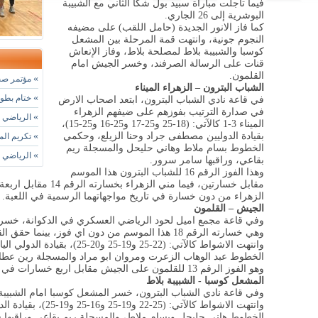
فيما تأجلت مباراة سبيد بول شكا الثاني مع الشبيبة
البوشرية إلى 26 الجاري.
كما فاز الانور الجديدة (حامل اللقب) على مضيفه
النجوم جونية، وانتهت قمة المرحلة بين المشعل
كوسبا والشبيبة بلاط لمصلحة بلاط، وفاز الإنعاش
قنات على الرسالة الصرفند، وخسر الجيش امام
القلمون.
»
مؤتمر صحا
الشباب البترون – الزهراء الميناء
»
ختام بطول
في قاعة نادي الشباب البترون، ابتعد اصحاب الارض
في صدارة الترتيب بفوزهم على ضيفهم الزهراء
»
الرياضي ي
الميناء 3-1 كالآتي: (18-25 و25-17 و25-16 و25-15)،
بقيادة الدوليين مصطفى جراد وحنا الزيلع، وحكمي
»
تكريم الم
الخطوط بسام ملاط وهاني حليحل والمسجلة ريم
»
الرياضي الفائز 99-86 يستعيد ال
بقاعي، وراقبها سامر سرور.
وهذا الفوز الرقم 16 للشباب البترون هذا الموسم
مقابل خسارتين، فيما مني
الزهراء من دون خسارة في تاريخ مواجهاتهما الرسمية في اللعبة.
الجيش – القلمون
وانتهت الاشواط كالآتي: (22-25 و9
الخطوط عبد الوهاب الزعرت ومروان ابو مراد والمسجلة رين عطال
وهو الفوز الرقم 13 للقلمون على الجيش مقابل اربع خسارات في تاريخ مواجهاتهما الرسمية في اللعبة.
المشعل كوسبا - الشبيبة بلاط
وانتهت الاشواط كالآتي:
الخطوط هاني حليحل وبسام ملاط، والمسجلة ريم بقاعي وراقبها 