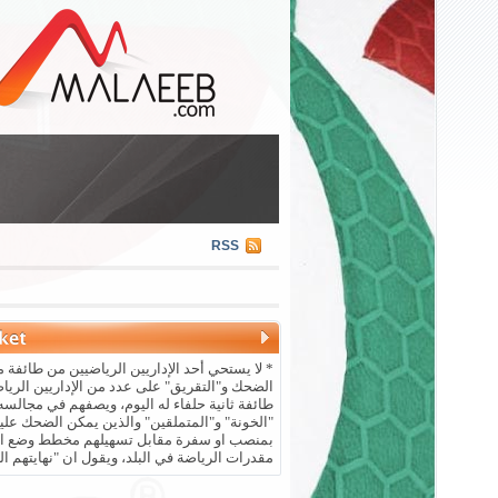
RSS
* لا يستحي أحد الإداريين الرياضيين من طائفة م
الضحك و"التقريق" على عدد من الإداريين الريا
طائفة ثانية حلفاء له اليوم، ويصفهم في مجالسه 
"الخونة" و"المتملقين" والذين يمكن الضحك علي
بمنصب او سفرة مقابل تسهيلهم مخطط وضع ال
مقدرات الرياضة في البلد، ويقول ان "نهايتهم ال