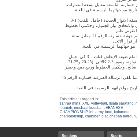
ى المشعل خسارته التاسعة مقابل تسعة انتصارات،
وفي قاعة مجمع فؤاد شهاب في جونية، خسر النجوم جونية امام ضيفه الانوار الجديدة (حامل اللقب) 1-3
يادة الدولي بسام الجميل والاتحادي بيار الجميل، وحكمي الخطوط
 طوني غانم.
وهو الفوز الرقم 13 للانوار مقابل خمس خسارات، فيما تلقى النجوم جونية خسارته الرقم 11 مقابل ستة
 قرار الاتحاد.
 مواجهاتهما الرسمية في اللعبة.
وفي قاعة نبيه بري الرياضية في الصرفند، خسر الرسالة الصرفند امام ضيفه الإنعاش قنات 2-3 في اجمل
مباريات المرحلة، إذ تقدم اصحاب الارض 2-0 قبل ان يستعيد قنات توازنه ويفوز 3-2 كالآتي: (25-20 و25-21
غوش ويحيى ابو صالح، وحكمي الخطوط وربيع دمج وخضر
وحقق قنات فوزه الرقم 12 مقابل خمس خسارات هذا الموسم، بينما تلقى الرسالة الصرفند خسارته الرقم 15
يخ مواجهاتهما الرسمية في اللعبة.
This article is tagged in:
zahraa mina
,
XXL
,
volleyball
,
risala sarafand
,
jounieh
,
mechaal kousba
,
LEBANESE
CHAMPIONSHIP
,
leb army
,
knat
,
kalamoun
,
championship
,
chabibeh blat
,
chabab batroun
Sections
Sports