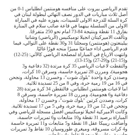
تقدم الرياضي بيروت على منافسه هومنتمن انطلياس 1-0 من
أصل ثلاث مباريات في الدور نصف النهائي لبطولة لبنان في
كرة السلة للدرجة الاولى للسيدات، بفوزه عليه في المباراة
الاولى من السلسلة بينهما في قاعة صائب سلام في المنارة
بفارق 11 نقطة وبنتيجة 84-73 امام نحو 250 متفرجًا.
وتألقت الاميركيتان انجيلا تومبكنيس (الرياضي) وشانيا
بيلينغتون (هومنتمن) وسجلتا 31 و30 نقطة على التوالي، فيما
قدم الرياضي اداء جماعيًا مميزًا منحه فوزًا غاليًا.
وانتهت الارباع في المباراة لمصلحة الرياضي كالآتي: (25-12)
و(15-21) و(29-27) و(15-13).
والتقطت لاعبات الرياضي 35 كرة مرتدة (32 دفاعية و3
هجومية)، ومررن 28 تمريرة حاسمة، وسرقن 10 كرات،
وصددن كرة واحدة "بلوك شوت"، وخسرن 13 محاولة، ونجحن
في 16 من 19 رمية حرة، وفي 8 من 25 تسديدة ثلاثية.
اما لاعبات هومنتمن انطلياس، فالتقطن 34 كرة مرتدة (28
دفاعية و6 هجومية)، ومررن 18 تمريرة حاسمة، وسرقن 8
كرات، وصددن كرتين "بلوك شوت"، وخسرن 17 محاولة،
ونجحن في 12 من 19 رمية حرة، وفي 5 من 17 تسديدة ثلاثية.
وكانت الاميركية انجيلا تومبكنيس افضل مسجلة للرياضي وفي
المباراة برصيد 31 نقطة و10 متابعات و6 تمريرات حاسمة،
وأضافت ريبيكا عقل 18 نقطة و5 متابعات و11 تمريرة حاسمة
و4 كرات مسروقة، وميغري طوروسيان 10 نقاط و3 تمريرات
حاسمة، وغابرييلا سعد 9 نقاط و4 متابعات.