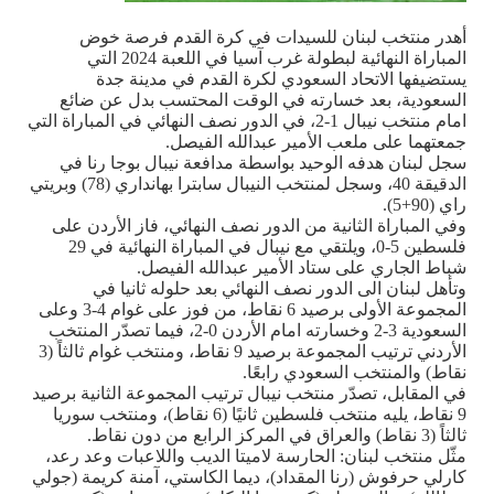
أهدر منتخب لبنان للسيدات في كرة القدم فرصة خوض
المباراة النهائية لبطولة غرب آسيا في اللعبة 2024 التي
يستضيفها الاتحاد السعودي لكرة القدم في مدينة جدة
السعودية، بعد خسارته في الوقت المحتسب بدل عن ضائع
امام منتخب نيبال 1-2، في الدور نصف النهائي في المباراة التي
جمعتهما على ملعب الأمير عبدالله الفيصل.
سجل لبنان هدفه الوحيد بواسطة مدافعة نيبال بوجا رنا في
الدقيقة 40، وسجل لمنتخب النيبال سابترا بهانداري (78) وبريتي
راي (90+5).
وفي المباراة الثانية من الدور نصف النهائي، فاز الأردن على
فلسطين 5-0، ويلتقي مع نيبال في المباراة النهائية في 29
شباط الجاري على ستاد الأمير عبدالله الفيصل.
وتأهل لبنان الى الدور نصف النهائي بعد حلوله ثانيا في
المجموعة الأولى برصيد 6 نقاط، من فوز على غوام 4-3 وعلى
السعودية 3-2 وخسارته امام الأردن 0-2، فيما تصدّر المنتخب
الأردني ترتيب المجموعة برصيد 9 نقاط، ومنتخب غوام ثالثاً (3
نقاط) والمنتخب السعودي رابعًا.
في المقابل، تصدّر منتخب نيبال ترتيب المجموعة الثانية برصيد
9 نقاط، يليه منتخب فلسطين ثانيًا (6 نقاط)، ومنتخب سوريا
ثالثاً (3 نقاط) والعراق في المركز الرابع من دون نقاط.
مثّل منتخب لبنان: الحارسة لاميتا الديب واللاعبات وعد رعد،
كارلي حرفوش (رنا المقداد)، ديما الكاستي، آمنة كريمة (جولي