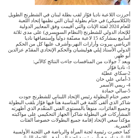
أحرزت اللاعبة ناديا فوّاز لقب بطلة لبنان في الشطرنج الطويل
(الكلاسيكي) في ختام بطولة لبنان التي نظمها إتحاد اللعبة
للعام 2024 لفئة الإناث والتي أقيمت وفق المعايير الدولية
للإتحاد الدولي للشطرنج (النظام السويسري) على مدى ثلاثة
أسابيع بمشاركة 15 لاعبة مصنّفة دولياً وإستضافها ناديا
الرياضي بيروت وأرارات النهر،وأشرف عليها كل من الحكم
الدولي الأستاذ إيلي هوليشيان والحكم الإتحادي المقدّم عزالدين
أبو ظهر
.
وبعد 7 جولات من المنافسات جاءت النتائج كالآتي
:
1- ناديا فوّاز
2-سكاي عطيّة
3-أماني علي خان
4- ريمي الأسمر
5-سالي حمادة
حضر ختام البطولة رئيس الإتحاد اللبناني للشطرنج جودت
شاكر الذي ألقى كلمة في المناسبة هنأ فيها فوّاز بلقب البطولة
وجميع الفائزات، منوهاً بالمستوى الفني المتقّدم الذي أظهرته
المشاركات في البطولة شاكراً الجهاز التحكيمي على مواكبته
مؤكداً سعي الإتحاد إقامة جميع البطولات خصوصاً الفئات
العمرية
.
كما حضرت رئيسة لجنة المرأة والرياضة في اللجنة الأولمبية
اللبنانية نادرة فواّز ورئيسة لجنة المرأة في الإتحاد اللبناني