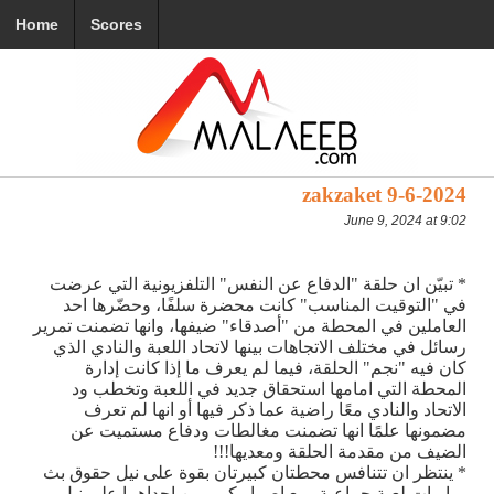
Home
Scores
zakzaket 9-6-2024
June 9, 2024 at 9:02
* تبيّن ان حلقة "الدفاع عن النفس" التلفزيونية التي عرضت
في "التوقيت المناسب" كانت محضرة سلفًا، وحضّرها احد
العاملين في المحطة من "أصدقاء" ضيفها، وانها تضمنت تمرير
رسائل في مختلف الاتجاهات بينها لاتحاد اللعبة والنادي الذي
كان فيه "نجم" الحلقة، فيما لم يعرف ما إذا كانت إدارة
المحطة التي امامها استحقاق جديد في اللعبة وتخطب ود
الاتحاد والنادي معًا راضية عما ذكر فيها أو انها لم تعرف
مضمونها علمًا انها تضمنت مغالطات ودفاع مستميت عن
الضيف من مقدمة الحلقة ومعديها!!!
* ينتظر ان تتنافس محطتان كبيرتان بقوة على نيل حقوق بث
مباريات لعبة جماعية، مع إصرار كبير من إحداهما على نيل