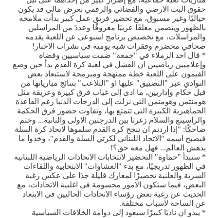
حقوق البث الارضي والفضائي والرقمي بعرض مالي قد يكون
خياليًا وغير مسبوق، مع تحضير فريق عمل كبير بدأت ملامحه
بالظهور ويتضمن معلقًا عربيًا معروفًا وعددً من المراسلين
والمراسلات، مع تخصيص برنامج اسبوعي عن اللعبة يقدمه
صحافي مخضرم وفقرات شبه يومية في نشرات الاخبار!
* قال احد الزملاء في "جمعة" ضمت سياسيين وقضاة
وإعلاميين رياضيين ان الفشل في لعبة كرة القدم بدأ حين وضع
القيمون على اللعبة خطة ممنهجة ومبرمجة لاستبعاد بعض
النوادي عبر "التضييق" عليها او "التلاعب" بنتائج مبارياتها من
قبل حكام وإداريين، ما ادى إلى غياب فرق كبيرة وعريقة مثل
هومنتمن وهومنمن التي نزلت إلى الدرجات الدنيا رغم القاعدة
الجماهيرية الكبيرة التي تتمتع بها، وتفاوت حضور فرق الحكمة
والراسينغ والسلام زغرتا بين الدرجتين الاولى والثانية... وختم
ضاحكًا: "إذا اردتم ان تنجح كرة القدم سلموها لاتحاد كرة السلة
فيصبح اسمه "الاتحاد اللبناني لكرتي السلة والقدم"، وخذوا ما
يدهش العالم... فهل معه حق؟!
* ستبدأ "حماوة" التحضير لانتخابات الاتحادات الرياضية اللبنانية
في الظهور تدريجيًا، مع بدء "العشاوات" الانتخابية واللقاءات
السرية والعلنية تحضيرًا لمعارك قليلة جدًا على عكس رغبة
البعض، فيما ستكون الامور محسومة في اغلبية الاتحادات، مع
الحديث عن رغبة بعض رؤساء الاتحادات الحاليين في الابتعاد
عن الساحة لاسباب مختلفة.
* يبدو ان ناديًا كبيرًا سيعود إلى دوامة الخلافات السياسية