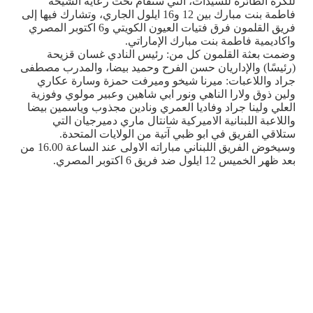
للكرة الطائرة للسيدات، التي ستقام تحت رعاية الشيخة
فاطمة بنت مبارك بين 12 و16 ايلول الجاري، وتشارك فيها إلى
فريق القلمون فرق فتيات العيون الكويتي و6 اكتوبر المصري
واكاديمية فاطمة بنت مبارك الإماراتي.
وضمت بعثة القلمون كل من: رئيس النادي غسان قزيحة
(رئيسًا) والإداريان حسن الفرح وحميد بيضا، والمدرب مصطفى
جراد واللاعبات: ميرنا شيخو وميرفت حمزة وسارة عكاري
ولين ذوق ولارا الناهي ونور ابي شاهين وعبير مولوي وفوزية
العلي ولينا جراد وفاديا العمري ونادين مجذوب وياسمين بيضا
واللاعبة اللبنانية الاميركية شانتال ماري دميرجيان التي
ستلاقي الفريق في ابو ظبي آتية من الولايات المتحدة.
وسيخوض الفريق اللبناني مباراته الاولى عند الساعة 16.00 من
بعد ظهر الخميس 12 ايلول ضد فريق 6 اكتوبر المصري.