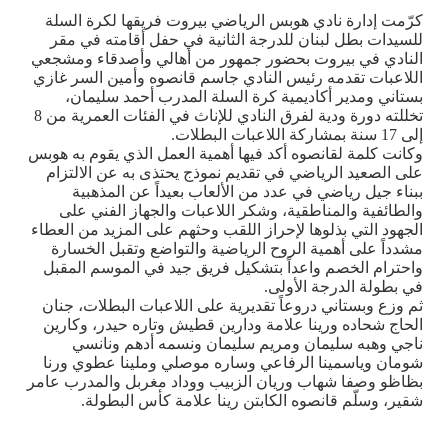
كرّمت إدارة نادي هوبس الرياضي بيروت فريقها لكرة السلة
للسيدات بطل لبنان للدرجة الثانية في حفل أقامته في مقر
النادي في بيروت بحضور جمهور من أهالي وأصدقاء ومشجعي
اللاعبات تقدمه رئيس النادي جاسم قانصوه وأمين السر غازي
بستاني ومدير أكاديمية كرة السلة المدرب أحمد سليمان،
تخللته دورة ودية لفرق النادي للإناث في الفئات العمرية من 8
إلى 17 سنة بمشاركة اللاعبات البطلات
.
وكانت كلمة لقانصوه أكد فيها أهمية العمل الذي يقوم به هوبس
على الصعيد الرياضي في تقديم نموذج يحتذى به عن الالتزام
ببناء جيل رياضي في عدد من الألعاب بعيداً عن المذهبية
والطائفية والمناطقية، وشكر اللاعبات والجهاز الفني على
الجهود التي بذلوها لإحراز اللقب وحثهم على المزيد من العطاء
مشدداً على أهمية الروح الرياضية والتواضع وتقبل الخسارة
واحترام الخصم واعداً بتشكيل فريق جيد في الموسم المقبل
في بطولة الدرجة الأولى
.
ثم وزع وبستاني دروعاً تقديرية على اللاعبات البطلات، جنان
الحاج شحاده ورينا علامة ودارين قطيش وتاره حيدر، وكارين
ناجي وهبه سليمان ومريم سليمان ونسمه أدهم ونانسي
شومان وياسمينا الرفاعي وساره موصلي وملينا عطوي ورنا
بظاظو وصفا شهاب وريان الزبيب ووداد مغربل والمدرب عامر
شقير، وسلّم قانصوه الكابتن رينا علامة كأس البطولة
.