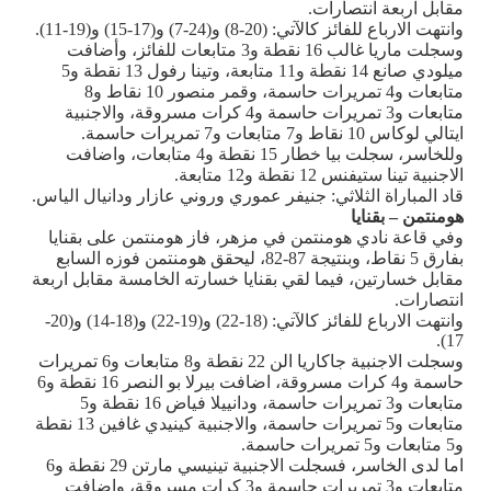
مقابل اربعة انتصارات.
وانتهت الارباع للفائز كالآتي: (20-8) و(24-7) و(17-15) و(19-11).
وسجلت ماريا غالب 16 نقطة و3 متابعات للفائز، وأضافت
ميلودي صانع 14 نقطة و11 متابعة، وتينا رفول 13 نقطة و5
متابعات و4 تمريرات حاسمة، وقمر منصور 10 نقاط و8
متابعات و3 تمريرات حاسمة و4 كرات مسروقة، والاجنبية
ايتالي لوكاس 10 نقاط و7 متابعات و7 تمريرات حاسمة.
وللخاسر، سجلت بيا خطار 15 نقطة و4 متابعات، واضافت
الاجنبية تينا ستيفنس 12 نقطة و12 متابعة.
قاد المباراة الثلاثي: جنيفر عموري وروني عازار ودانيال الياس.
هومنتمن – بقنايا
وفي قاعة نادي هومنتمن في مزهر، فاز هومنتمن على بقنايا
بفارق 5 نقاط، وبنتيجة 87-82، ليحقق هومنتمن فوزه السابع
مقابل خسارتين، فيما لقي بقنايا خسارته الخامسة مقابل اربعة
انتصارات.
وانتهت الارباع للفائز كالآتي: (18-22) و(19-22) و(18-14) و(20-
17).
وسجلت الاجنبية جاكاريا الن 22 نقطة و8 متابعات و6 تمريرات
حاسمة و4 كرات مسروقة، اضافت بيرلا بو النصر 16 نقطة و6
متابعات و3 تمريرات حاسمة، ودانييلا فياض 16 نقطة و5
متابعات و5 تمريرات حاسمة، والاجنبية كينيدي غافين 13 نقطة
و5 متابعات و5 تمريرات حاسمة.
اما لدى الخاسر، فسجلت الاجنبية تينيسي مارتن 29 نقطة و6
متابعات و3 تمريرات حاسمة و3 كرات مسروقة، واضافت