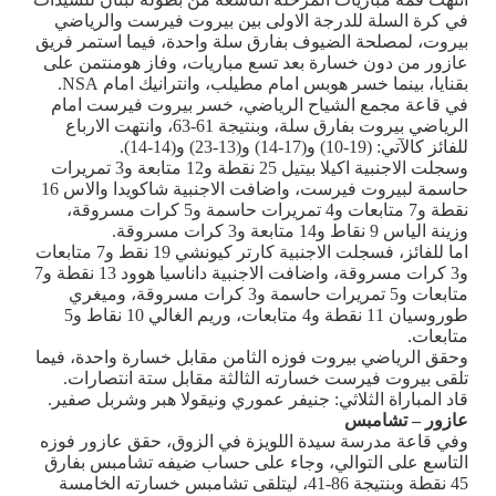
في كرة السلة للدرجة الاولى بين بيروت فيرست والرياضي
بيروت، لمصلحة الضيوف بفارق سلة واحدة، فيما استمر فريق
عازور من دون خسارة بعد تسع مباريات، وفاز هومنتمن على
بقنايا، بينما خسر هوبس امام مطيلب، وانترانيك امام
NSA
.
في قاعة مجمع الشياح الرياضي، خسر بيروت فيرست امام
الرياضي بيروت بفارق سلة، وبنتيجة 61-63، وانتهت الارباع
للفائز كالآتي: (19-10) و(17-14) و(13-23) و(14-14).
وسجلت الاجنبية اكيلا بيتيل 25 نقطة و12 متابعة و3 تمريرات
حاسمة لبيروت فيرست، واضافت الاجنبية شاكويدا والاس 16
نقطة و7 متابعات و4 تمريرات حاسمة و5 كرات مسروقة،
وزينة الياس 9 نقاط و14 متابعة و3 كرات مسروقة.
اما للفائز، فسجلت الاجنبية كارتر كيونشي 19 نقط و7 متابعات
و3 كرات مسروقة، واضافت الاجنبية داناسيا هوود 13 نقطة و7
متابعات و5 تمريرات حاسمة و3 كرات مسروقة، وميغري
طوروسيان 11 نقطة و4 متابعات، وريم الغالي 10 نقاط و5
متابعات.
وحقق الرياضي بيروت فوزه الثامن مقابل خسارة واحدة، فيما
تلقى بيروت فيرست خسارته الثالثة مقابل ستة انتصارات.
قاد المباراة الثلاثي: جنيفر عموري ونيقولا هبر وشربل صفير.
عازور – تشامبس
وفي قاعة مدرسة سيدة اللويزة في الزوق، حقق عازور فوزه
التاسع على التوالي، وجاء على حساب ضيفه تشامبس بفارق
45 نقطة وبنتيجة 86-41، ليتلقى تشامبس خسارته الخامسة