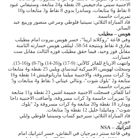
الاجنبية سيني مادجيفيني 28 نقطة و24 متابعة، وستيفاني عبود
8 نقاط و6 متابعات، وساندرا بدوي 8 نقاط و3 متابعات و10
تمريرات حاسمة.
قاد المباراة الثلاثي: سينتيا فلوطي ومرعي منصور وربيع عبد
الساتر.
هوبس – مطيلب
وفي قاعة "روكلاند ارينا"، خسر هوبس بيروت امام مطيلب
بفارق 4 نقاط وبنتيجة 54-58، ليتلقى هوبس خسارته الثامنة
مقابل فوز وحيد، فيما حقق مطيلب فوزه الثالث مقابل ست
خسارات.
وانتهت الارباع للفائز كالآتي: (9-17) و(26-14) و(7-8) و(16-15).
وسجلت لهوبس، الاميركية ليندساي ويلبي 25 نقطة و4 متابعات
و3 كرات مسروقة، والاجنبية ميلينا ماريانوفيتش 14 نقطة و16
متابعة و2 "بلوك شوت"، ونتالي عيتاني 5 نقاط و4 متابعات و5
تمريرات حاسمة.
اما للفائز، فسجلت الاجنبية جميمة اشبي 23 نقطة و11 متابعة
و5 تمريرات حاسمة و3 كرات مسروقة، وأضافت الاجنبية داجا
وودارد 18 نقطة و20 متابعة و4 كرات مسروقة و2 "بلوك
شوت"، وماتيلدا خليل 12 نقطة و5 متابعات.
قاد المباراة الثلاثي: سيرجيو كساب وسينتيا فلوطي وايلي
خوري.
انترانيك –
NSA
وفي قاعة سنتر دمرجيان في النقاش، خسر انترانيك امام