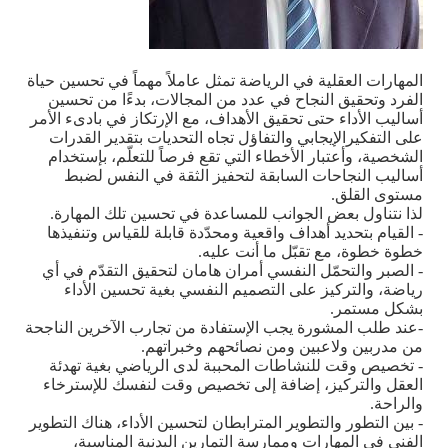
المهارات العقلية في الرياضة تمثل عاملاً مهماً في تحسين حياة
الفرد وتحقيق النجاح في عدد من المجالات، بدءًا من تحسين
أساليب الأداء حتى تحقيق الأهداف، مع الإرتكاز في بادىء الأمر
على التفكيرالإيجابي والتفاؤل تجاه التحديات بتقدير القدرات
الشخصية، وأعتبار الأخطاء التي تقع فرصاً للتعلّم، بإستخدام
أساليب النجاحات السابقة لتحفيز الثقة في النفس لضبط
مستوى القلق.
لذا نتناول بعض الجوانب للمساعدة في تحسين تلك المهارة
.
- القيام بتحديد أهداف واقعية ومحدّدة قابلة للقياس وتنفيذها
خطوة خطوة، مع تقبّل ما أنت عليه
.
- الصبر والتحمّل النفسي أمران هامان لتحقيق التقدّم في أي
رياضة، والتركيز على التصميم النفسي بغية تحسين الأداء
بشكل مستمر
.
-
عند طلب المشورة يجب الإستفادة من تجارب الآخرين الناجحة
من مدربين ولاعبين ومن نصائحهم وخبراتهم
.
- تخصيص وقت للنشاطات المحببة لدى الرياضي بغية تهدئة
العقل والتركيز، إضافة إلى تخصيص وقت لنفسك للإسترخاء
والراحة
.
- بين التطور والتطوير المترابطان لتحسين الأداء، هناك التطوير
الفني في المهارات وممارسة التمارين البدنية المناسبة،