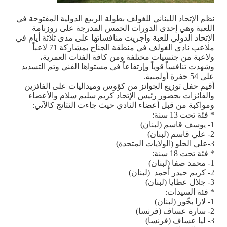
نظم الإتحاد اللبناني للغولف بطولة الربيع الدولية المفتوحة في
اللعبة وهي إحدى الدورات الخمس المدرجة على روزنامة
الإتحاد الدولي للعبة واجريت منافساتها على مدى ثلاثة أيام في
ملاعب نادي الغولف في منطقة الجناح بمشاركة 71 لاعباً
ولاعبة من جنسيات مختلفة ومن كافة الفئات العمرية،
وشهدت تنافساً قوياً وإرتفاعاً في مستواها الفني وتم التسديد
على 54 حفرة أولمبية
.
أقيم حفل توزيع الجوائز من كؤوس وميداليات على الفائزين
والفائزات بحضور رئيس الإتحاد كريم سليم سلام والأعضاء
ومواكبة من قبل أعضاء النادي حيث جاءت النتائج كالآتي
:
* فئة تحت 13 سنة
:
1- يوسف قاسم (لبنان)
2- علي قاسم (لبنان)
3-علي الحلو (الولايات المتحدة)
* فئة تحت 18 سنة
:
1- محمد صفا (لبنان)
2- كريم حيدر أحمد (لبنان)
3- جلال عطايا (لبنان)
* فئة السيدات
:
1- لارا بخّور (لبنان)
2- سارة عساف (فرنسا)
3- ليا عساف (فرنسا)