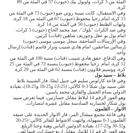
المئة من 3 كرات، واونول بيك (حبوب) 57 في المئة من 89
كرة.
وفي الاستقبال، كانت نسبة روني ضو (حبوب) 73 في المئة من
15 كرة، امام زخيا محفوظ (حبوب) 67 في المئة من 18 كرة،
وايهاب الظنط (حبوب) 50 في المئة من 14 كرة.
وفي صد الكرات "بلوك"، صد محمد الحاج (حبوب) 5 كرات،
امام بول بو عقل وجوزيف شاهين (قنات) كرتين.
وفي الإرسالات الساحقة، سجل موسى موسى (حبوب)
إرسالين ساحقين، امام هادي شبيب ونزار قاسم (قنات) إرسال
واحد.
وفي الدفاع، حقق هادي شبيب (قنات) نسبة 100 في المئة من
12 كرة، امام زخيا محفوظ (حبوب) بنسبة 72 في المئة من 25
كرة، ووسيم قلاوون (قنات) بنسبة 62 في المئة من 29 كرة.
بلاط – سبيد بول
وفي قاعة كارلوس سليم في جبيل ايضًا، فاز الشبيبة بلاط
على سبيد بول شكا 3-0 كالآتي: (25-23 و25-18 و25-18)، بقيادة
الدولي بسام الجميل والقاري محمد ياسين.
وهو الفوز الرقم 14 لبلاط مقابل خسارتين، فيما تعرض سبيد
بول شكار لخسارته السادسة مقابل عشرة انتصارات.
الانوار – القلمون
وفي قاعة مجمع ميشال المر، فاز الانوار الجديدة على ضيفه
القلمون 3-0 بسهولة، وانتهت الاشواط للفائز كالآتي: (25-20
و32-30 و25-17)، بقيادة الدوليين الياس وهبة وحنا الزيلع.
وهو الفوز الرقم 12 للانوار مقابل اربع خسارات، فيما لقي