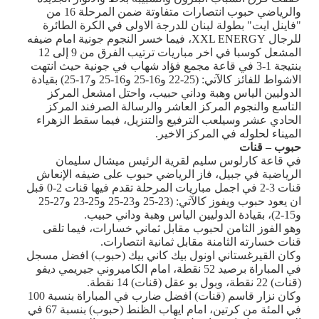
والرياضي حبوب انتصارات متفاوتة ضمن المرحلة 16 من
"فاينل ايت" بطولة لبنان للدرجة الاولى في الكرة الطائرة
للرجال
XXL ENERGY
، فيما خسر النجوم جونية امام ضيفه
المشعل كوسبا في اخر مباريات ترتيب الفرق من 9 إلى 12
بنتيجة 1-3 في قاعة مجمع فؤاد شهاب في جونية حيث انتهت
الاشواط للفائز كالآتي: (25-22 و16-25 و16-25 و17-25) بقيادة
الدوليين الياس وهبة وداني حبيب، واحتل امشعل المركز
التاسع والنجوم المركز العاشر والرسالة الصرفند المركز
الحادي عشر وسيلعب الترفيع والتنزيل، فيما سقط الزهراء
الميناء لحلوله في المركز الاخير.
حبوب – قنات
في قاعة كارلوس سليم لقرية الرئيس ميشال سليمان
الرياضية في جبيل، فاز الرياضي حبوب على ضيفه الإنعاش
قنات 3-2 في اجمل مباريات المرحلة تقدم فيها قنات 2-0 قبل
ان يعود حبوب ويفوز كالآتي: (23-25 و23-25 و25-23 و27-25
و15-2)، بقيادة الدوليين الياس وهبة وداني حبيب.
وهو الفوز الثامن لحبوب مقابل ثماني خسارات، فيما تلقى
قنات خسارته الثامنة مقابل ثمانية انتصارات.
وكان القيرغستاني اونول بيك كاني بيك (حبوب) افضل مسجل
في المباراة برصيد 52 نقطة، امام الكاميروني جيريمي ديفو
(قنات) 22 نقطة، وبول بو عقل (قنات) 14 نقطة.
وكان نزار قاسم (قنات) افضل ضارب في المباراة بنسبة 100
في المئة من كرتين، امام ايهاب الظنط (حبوب) بنسبة 67 في