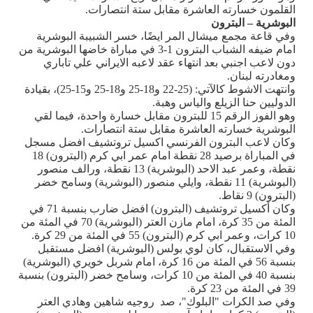
القلمون خسارته العاشرة مقابل ستة انتصارات.
البوشرية – البترون
وفي قاعة مجمع ميشال المر ايضًا، خسر الشبيبة البوشرية
امام ضيفه الشباب البترون 1-3 في مباراة خاضها البوشرية من
دون لاعب اجنبي بعد انتهاء عقد لاعبه الايراني علي تاباري
ومغادرته لبنان.
وانتهت الاشوط كالآتي: (25-22 و18-25 و18-25 و15-25)، بقيادة
الدوليين حنا الزيلع والياس وهبة.
وهو الفوز الرقم 15 للبترون مقابل خسارة واحدة، فيما لقي
البوشرية خسارته العاشرة مقابل ستة انتصارات.
وكان لاعب البترون الفرنسي اكسيل تروتشيف افضل مسجل
في المباراة برصيد 28 نقطة امام عمر ابي كرم (البترون) 18
نقطة، وعمر عبد الاحد (البوشرية) 13 نقطة، ورالف منصور
(البوشرية) 11 نقطة، وايلي منصور (البوشرية) وسامح خضر
(البترون) 9 نقاط.
وكان أكسيل تروتشيف (البترون) افضل ضارب بنسبة 71 في
المئة من 35 كرة، امام مازن العتر (البوشرية) 70 في المئة من
10 كرات، وعمر ابي كرم (البترون) 55 في المئة من 29 كرة.
وفي الاستقبال، كان لوي بولس (البوشرية) افضل مستقبل
بنسبة 56 في المئة من 16 كرة، امام شربل خويري (البوشرية)
بنسبة 40 في المئة من 10 كرات، وسامح خضر (البترون) بنسبة
39 في المئة من 23 كرة.
وفي صد الكرات "البلوك"، صد روجيه شاهين وهادي العتر