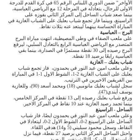
الأواخر" ضمن الدوري اللبناني الرقم 65 في كرة القدم للدرجة
الاولى للرجال، بتعادله في المرحلة 12 مع الرياضي العباسية،
بينما صعد شباب الساحل إلى المركز الثاني بفوزه على
الراسينغ، وبينما فاز تجمع شباب بعلبك على الشباب الغازية في
المباراة الحساسة بينهما ليبتعد عنه بثلاث نقاط.
البرج – العباسية
على ملعب الصفاء في وطى المصيطبة، انتهت مباراة البرج
المتصدر مع الرياضي العباسية الرابع بالتعادل السلبي، ليرفع
البرج رصيده إلى 30 نقطة مستمرًا في الصدارة، بينما بقي
العباسية رابعًا برصيد 18 نقطة.
شباب بعلبك – الغازية
وعلى ملعب امين عبد النور في بحمدون، فاز تجمع شباب
بعلبك على الشباب الغازية 2-1، الشوط الاول 1-1 في المباراة
بين الفريقين الاخيرين في الترتيب.
سجل لشباب بعلبك مانومبي (18) ومحمد أسعد (90)، وللغازية
يوسف أيندي(47)
.
ورفع شباب بعلبك رصيده إلى 13 نقطة في المركز الخامس،
بينما تجمد رصيد الغازية عند 10 نقاط في المركز الاخير.
الساحل - الراسينغ
وعلى ملعب امين عبد النور في بحمدون ايضًا، فاز شباب
الساحل على الراسينغ 2-0، الشوط الاول 2-0، ليتعادلا في
النقاط، وسجل محمود سبليني (5 و14) هدفي اللقاء
.
واحتل الساحل المركز الثاني برصيد 27 نقطة، فيما نزل
الراسينغ إلى المركز الثالث بنفس الرصيد.