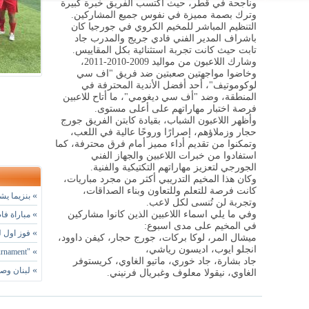
وناجحة في قطر، حيث أكتسب الفريق خبرة كبيرة
وترك بصمة مميزة في نفوس جميع المشاركين
.
التنظيم المباشر للمخيم الكروي في جورجيا كان
باشراف المدير الفني فادي جريج والمدرب جاد
تابت حيث كانت تجربة استثنائية بكل المقاييس
.
وشارك اللاعبون من مواليد 2009-2010-2011،
وخاضوا مواجهتين صعبتين ضد فريق "اف سي
لوكوموتيف"، أحد أفضل الأندية المحترفة في
المنطقة، وضد "أف سي ديغومي"، ما أتاح للاعبين
فرصة اختبار مهاراتهم على أعلى مستوى
.
وأظهر اللاعبون الشباب، بقيادة كابتن الفريق جورج
حجار وزملاؤهم، إصرارًا وروحًا عالية في اللعب،
وتمكنوا من تقديم أداء مميز أمام فرق محترفة، كما
استفادوا من خبرات اللاعبين والجهاز الفني
الجورجي لتعزيز مهاراتهم التكتيكية والفنية
.
وكان هذا المخيم التدريبي أكثر من مجرد مباريات،
كانت فرصة للتعلم وللتعاون وبناء الصداقات،
»
بنزيما يشي
وتجربة لن تُنسى لكل لاعب
.
وفي ما يلي اسماء اللاعبين الذين كانوا مشاركين
»
مباراة فا
في المخيم على مدى اسبوع
:
»
فوز اول لسيدات BFA في ب
ميشال المر، لوكا بركات، جورج حجار، كيفن داوود،
انجلو ايوب، اديسون رياشي،
»
"Summer Football Tournament" في نسختها الـ 15
جاد بشارة، جاد خوري، ماتيو الغاوي، كريستوفر
»
لبنان وصي
الغاوي، نيقولا معلوف وغبريال فرنيني
.