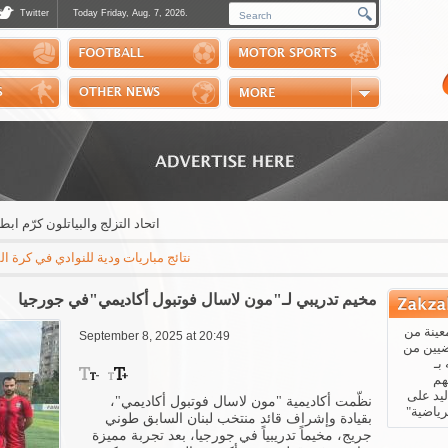
Twitter
Today Friday, Aug. 7, 2026.
Photos
Sports Channel
Polls
Scores
Handball
Horse Riding
اتحاد التزلج والبياتلون كرّم ابطاله 
نتائج مباريات ودية للنوادي في كرة القدم: مايوركا - باريس سان جيرمان 3-0 * ريال بيتيس - ارسنال 3-1 * نابولي - اوساسونا 2-1
مخيم تدريبي لـ"مون لاسال فوتبول أكاديمي"في جورجيا
عينة من
September 8, 2025 at 20:49
ضيين من
بـ
هم
يد على
نظّمت أكاديمية "مون لاسال فوتبول أكاديمي"،
رياضية"
بقيادة وإشراف قائد منتخب لبنان السابق طوني
جريج، مخيماً تدريبياً في جورجيا، بعد تجربة مميزة