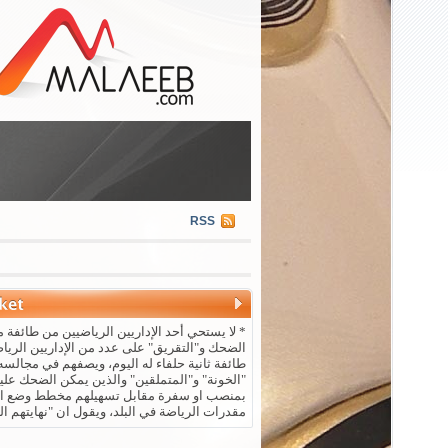
RSS
* لا يستحي أحد الإداريين الرياضيين من طائفة م
الضحك و"التقريق" على عدد من الإداريين الريا
طائفة ثانية حلفاء له اليوم، ويصفهم في مجالسه 
"الخونة" و"المتملقين" والذين يمكن الضحك علي
بمنصب او سفرة مقابل تسهيلهم مخطط وضع ال
مقدرات الرياضة في البلد، ويقول ان "نهايتهم ال