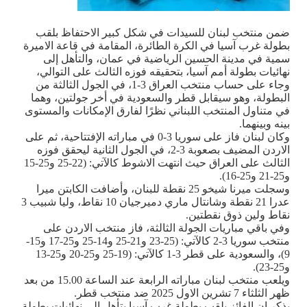
ضمن منتخب لبنان للسيدات في شكل كبير الاحتفاظ بلقب
بطولة غرب آسيا في الكرة الطائرة، المقامة في قاعة الاميرة
سمية في مدينة الحسين الرياضية في عمان، والتأهل إلى
نهائيات بطولة أمم آسيا، بتحقيقه فوزه الثالث على التوالي،
وجاء على حساب منتخب العراق 3-1، في الجول الثالثة من
البطولة، وهو سيقابل قطر والسعودية في أخر جولتين، وهما
في متناول المنتخب اللبناني نظرًا لفارق الإمكانات والمستوى
بينه وبينهما.
وكان لبنان فاز على سوريا 3-0 في مباراته الإفتتاحية، ثم على
الاردن المضيف بصعوبة 3-2، في الجول الثانية ليحقق فوزه
الثالث على العراق حيث انتهت الاشوط كالآتي: (22-25 و25-15
و25-21 و25-16).
وسجلت ميرنا شيخو 25 نقطة للبنان، وأضافت الكابتن ميرا
عدرا 21 نقطة وشانتال ماري دميرجيان 10 نقاط، وليا شبيب 3
نقاط ولين ذوق نقطتين.
وفي باقي مباريات الجولة الثالثة، فاز منتخب الاردن على
منتخب سوريا 3-2 كالآتي: (25-23 و21-25 و14-25 و25-17 و15-
9)، والسعودية على قطر 3-1 كالآتي: (19-25 و25-20 و25-13
و25-23).
ويلعب منتخب لبنان مباراته الرابعة عند الساعة 15.00 من بعد
ظهر الثلثاء 7 تشرين الاول 2025 ضد منتخب قطر.
يذكر ان الفائز بلقب بطولة غرب آسيا يتأهل إلى نهائيات بطولة