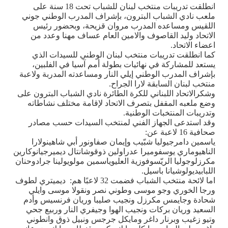
انطلقت تدريبات منتخب لبنان للشباب تحت 18 سنة على
ملعب نادي الشباب البترون، بإشراف المدرب الوطني جوني
اللقيس ومساعده المدرب مروان قزيحة، وبحضور رئيس
الاتحاد وليد القاصوف والامين العام عساف مهنا وعدد من
اعضاء الاتحاد.
كما انطلقت تدريبات منتخب لبنان الوطني للسيدات الذي
يستعد للمشاركة في نهائيات بطولة أمم آسيا في الفلبين،
بإشراف المدرب الوطني إيلي النار ومساعدته المدربة ولاعبة
منتخب لبنان السابقة لارا الجراح
.
وشكرالاتحاد اللبناني للكرة الطائرة نادي الشباب البترون على
وضع ملعبه المقفل بتصرف الاتحاد لإقامة مختلف نشاطاته
وتدريبات المنتخبات الوطنية
.
وقد استدعى الجهاز الفني لمنتخب السيدات حسب مصادر
صحافية 16 لاعبة عن:
ياسمين دامرجيوليا شبّيب وإيمان صفاونور أبي شاهينولارا
الناهيوماري يوسفوميرا عدراولين ذوقوشانتال ديميرجيانوكارين
مكرزلوجوليا الريّسوفوزية العليوياسمين مولويولينا جرادوحنان
اللبابيديولوشيانا باسيل.
اما لائحة منتخب الشباب فضمت 32 لاعبًا هم: ديميتري لطوف
ورجا الخوري وجو موسى وطوني نصر ونقولا موسى وايلي
شحادة وجايمس مكرزل ونجيب صليبا وريان فرنسيس وأدم
السعيد وريان بركات ونجيب الهوا وجيفري النار وربيع جحي
وتيو زغيب وبرنار داغر ومايكل جرجس ونبيل ذوق وانطوني