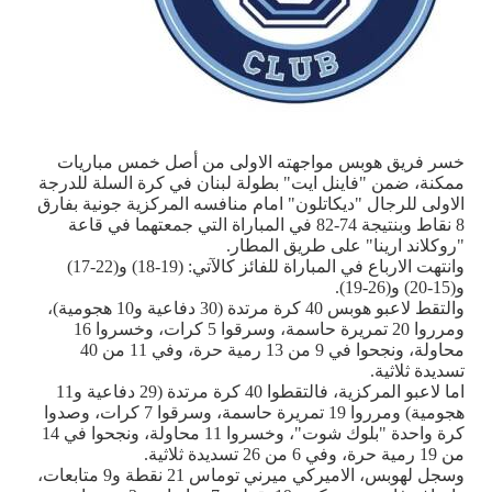
خسر فريق هوبس مواجهته الاولى من أصل خمس مباريات
ممكنة، ضمن "فاينل ايت" بطولة لبنان في كرة السلة للدرجة
الاولى للرجال "ديكاتلون" امام منافسه المركزية جونية بفارق
8 نقاط وبنتيجة 74-82 في المباراة التي جمعتهما في قاعة
"روكلاند ارينا" على طريق المطار.
وانتهت الارباع في المباراة للفائز كالآتي: (19-18) و(22-17)
و(15-20) و(26-19).
والتقط لاعبو هوبس 40 كرة مرتدة (30 دفاعية و10 هجومية)،
ومرروا 20 تمريرة حاسمة، وسرقوا 5 كرات، وخسروا 16
محاولة، ونجحوا في 9 من 13 رمية حرة، وفي 11 من 40
تسديدة ثلاثية.
اما لاعبو المركزية، فالتقطوا 40 كرة مرتدة (29 دفاعية و11
هجومية) ومرروا 19 تمريرة حاسمة، وسرقوا 7 كرات، وصدوا
كرة واحدة "بلوك شوت"، وخسروا 11 محاولة، ونجحوا في 14
من 19 رمية حرة، وفي 6 من 26 تسديدة ثلاثية.
وسجل لهوبس، الاميركي ميرني توماس 21 نقطة و9 متابعات،