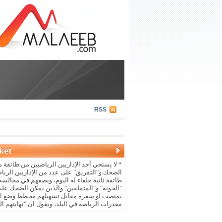
RSS
* لا يستحي أحد الإداريين الرياضيين من طائفة م
الضحك و"التقريق" على عدد من الإداريين الريا
طائفة ثانية حلفاء له اليوم، ويصفهم في مجالسه 
"الخونة" و"المتملقين" والذين يمكن الضحك علي
بمنصب او سفرة مقابل تسهيلهم مخطط وضع ال
مقدرات الرياضة في البلد، ويقول ان "نهايتهم ال