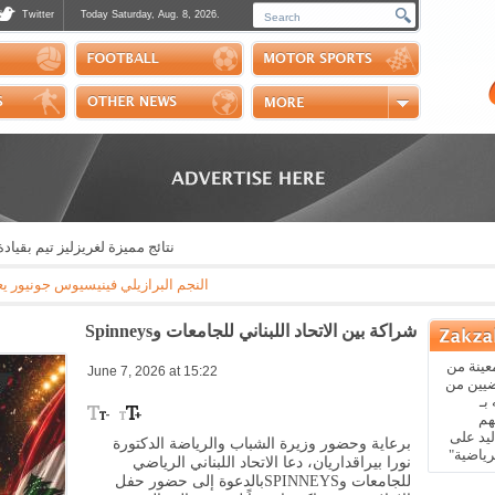
Twitter
Today Saturday, Aug. 8, 2026.
Photos
Sports Channel
Polls
Scores
Handball
Horse Riding
نتائج مميزة لغريزليز تيم بقيادة ال
النجم البرازيلي فينيسيوس جونيور يعلن عبر 
شراكة بين الاتحاد اللبناني للجامعات وSpinneys
عينة من
June 7, 2026 at 15:22
ضيين من
بـ
هم
يد على
برعاية وحضور وزيرة الشباب والرياضة الدكتورة
رياضية"
نورا بيراقداريان، دعا الاتحاد اللبناني الرياضي
للجامعات و
SPINNEYS
بالدعوة إلى حضور حفل