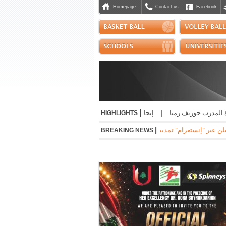
Homepage
Contact us
Facebook
|
مدرب جوزيف رميا
|
إنجاز مشرّف للبنان دولياً في رياضة الجوجيتسو
|
نسب حسن أ
HIGHLIGHTS
|
"إنستغرام" تمديد عقده مع ريال مدريد الاسباني لست سنوات مقبلة براتب سنوي بقيمة 24 مليون
BREAKING NEWS