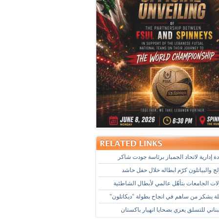
 إدارية لاتحاد الجمباز برئاسة جودت شاكر
لج والبياتلون كرّم ابطاله خلال حفل حاشد
ات الجامعات بتأهّل عالمي لأبطال الشاطئية
لة يشكر من ساهم في انجاح بطولة "ديكاتلون"
لبناني للتسلق يعزي بضحايا انهيار باكستان