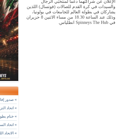
الإعلان عن شراكتهما دعماً لمنتخبَي الرجال
والسيدات في كرة القدم للصالات (فوتسال) اللذين
يشاركان في بطولة العالم للجامعات في بولونيا،
وذلك عند الساعة 18.30 من مساء الاثنين 8 حزيران
في
Spinneys The Hub
انطلياس.
»
صدور إفادة
»
اتحاد التز
»
ختام بطول
»
اتحاد الس
»
الاتحاد ال