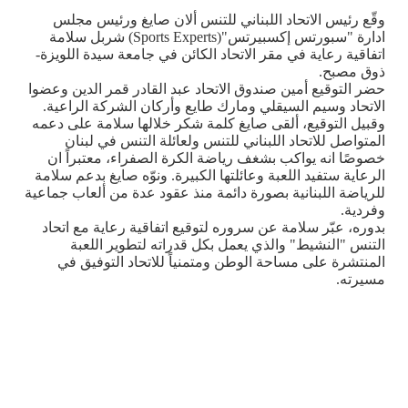
وقّع رئيس الاتحاد اللبناني للتنس ألان صايغ ورئيس مجلس
ادارة "سبورتس إكسبيرتس
"
(Sports Experts)
شربل سلامة
اتفاقية رعاية في مقر الاتحاد الكائن في جامعة سيدة اللويزة-
ذوق مصبح.
حضر التوقيع أمين صندوق الاتحاد عبد القادر قمر الدين وعضوا
الاتحاد وسيم السيقلي ومارك طايع وأركان الشركة الراعية.
وقبيل التوقيع، ألقى صايغ كلمة شكر خلالها سلامة على دعمه
المتواصل للاتحاد اللبناني للتنس ولعائلة التنس في لبنان
خصوصًا انه يواكب بشغف رياضة الكرة الصفراء، معتبراً ان
الرعاية ستفيد اللعبة وعائلتها الكبيرة. ونوّه صايغ بدعم سلامة
للرياضة اللبنانية بصورة دائمة منذ عقود عدة من ألعاب جماعية
وفردية
.
بدوره، عبّر سلامة عن سروره لتوقيع اتفاقية رعاية مع اتحاد
التنس "النشيط" والذي يعمل بكل قدراته لتطوير اللعبة
المنتشرة على مساحة الوطن ومتمنياً للاتحاد التوفيق في
مسيرته
.