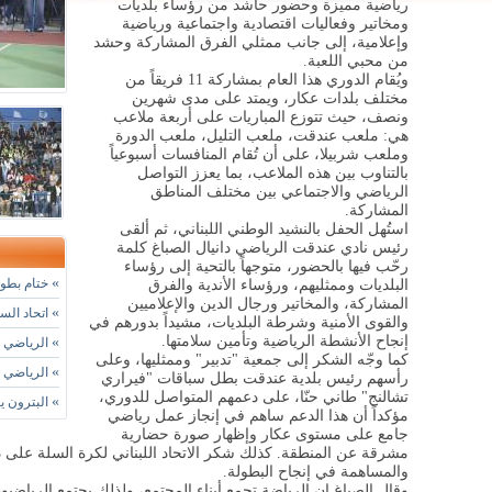
رياضية مميزة وحضور حاشد من رؤساء بلديات
ومخاتير وفعاليات اقتصادية واجتماعية ورياضية
وإعلامية، إلى جانب ممثلي الفرق المشاركة وحشد
من محبي اللعبة
.
ويُقام الدوري هذا العام بمشاركة 11 فريقاً من
مختلف بلدات عكار، ويمتد على مدى شهرين
ونصف، حيث تتوزع المباريات على أربعة ملاعب
هي: ملعب عندقت، ملعب التليل، ملعب الدورة
وملعب شربيلا، على أن تُقام المنافسات أسبوعياً
بالتناوب بين هذه الملاعب، بما يعزز التواصل
الرياضي والاجتماعي بين مختلف المناطق
المشاركة
.
استُهل الحفل بالنشيد الوطني اللبناني، ثم ألقى
رئيس نادي عندقت الرياضي دانيال الصباغ كلمة
رحّب فيها بالحضور، متوجهاً بالتحية إلى رؤساء
»
ختام بطول
البلديات وممثليهم، ورؤساء الأندية والفرق
المشاركة، والمخاتير ورجال الدين والإعلاميين
»
اتحاد الس
والقوى الأمنية وشرطة البلديات، مشيداً بدورهم في
إنجاح الأنشطة الرياضية وتأمين سلامتها
.
»
الرياضي ي
كما وجّه الشكر إلى جمعية "تدبير" وممثليها، وعلى
»
الرياضي الفائز 99-86 يستعيد ال
رأسهم رئيس بلدية عندقت بطل سباقات "فيراري
تشالنج" طاني حنّا، على دعمهم المتواصل للدوري،
»
البترون ي
مؤكداً أن هذا الدعم ساهم في إنجاز عمل رياضي
جامع على مستوى عكار وإظهار صورة حضارية
مشرقة عن المنطقة. كذلك شكر الاتحاد اللبناني لكرة السلة على 
والمساهمة في إنجاح البطولة
.
وقال الصباغ إن الرياضة تجمع أبناء المجتمع، ولذلك يجتمع الرياضيو