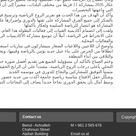
عكار 2026 بمشاركة 11 فريقاً من مختلف البلدات، مشير
التي واجهتها التحضيرات
.
وأكد أن الهدف من هذا الحدث هو تعزيز الروح الرياضية وترسيخ قيم 
بالشكر إلى جميع الفرق المشاركة على ثقتها بالدوري وإصرارها عل
المشاركة هو انتصار للرياضة السليمة ولعكار بأكملها
.
ولفت إلى انضمام أكاديمية القبيات إلى فعاليات البطولة هذا العا
على الانخراط في الرياضة، آملاً أن تتوسع مشاركة الأكاديميات الر
والفعاليات المحلية
.
وأوضح أن اللاعبين واللاعبات الصغار سيشاركون في مباريات استع
انطلاقاً من الحرص على بناء جيل جديد يؤمن بالرياضة وقيمها، 
والتلاقي بين أبناء المنطقة
.
وختم الصباغ بالتأكيد أن مسؤولية الجميع هي تقديم أفضل صورة حضا
التحلي بأعلى درجات الروح الرياضية، مشدداً على أن الرابح الحقيق
متمنياً التوفيق للمشاركين والنجاح للدوري في موسمه الجديد
.
وشكّل حفل الافتتاح مناسبة رياضية جامعة أكدت من جديد حضور الر
وسط آمال بأن يحقق الدوري نجاحاً جديداً يضاف إلى النجاحات الت
Contact us
Copyrigh
Beirut - Achrafieh
M + 961 3 565 676
Chahrouri Street
Atallah Building
Email us at