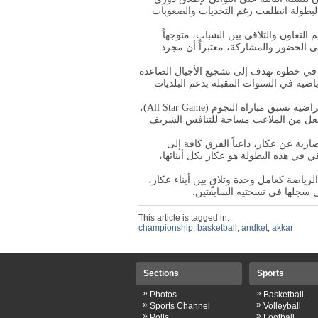
اً إلى أن البطولة انطلقت رغم التحديات والصعوبات
التعاون والتلاقي بين الشباب، متوجهاً
ى الحضور والمشاركة، معتبراً أن مجرد
م، في خطوة تهدف إلى تشجيع الأجيال الصاعدة
ياضية في السنوات المقبلة بدعم البلديات
راضية تسبق مباراة النجوم
(All Star Game)
،
ويجعل من الملاعب مساحة للتنافس الشريف
رية عن عكار، داعياً الفرق كافة إلى
ي في هذه البطولة هو عكار بكل أبنائها،
ياضة كعامل وحدة وتلاقٍ بين أبناء عكار،
ي سجلها في نسختيه السابقتين.
This article is tagged in:
championship
,
basketball
,
andket
,
akkar
Sections
Sports
»
»
Photos
Basketball
»
»
Sports Channel
Volleyball
»
»
Polls
Football