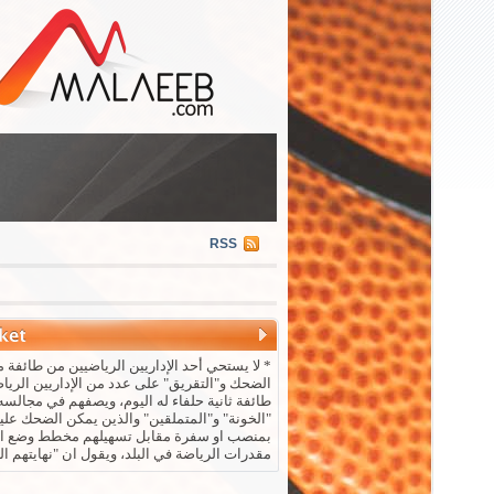
RSS
* لا يستحي أحد الإداريين الرياضيين من طائفة م
الضحك و"التقريق" على عدد من الإداريين الريا
طائفة ثانية حلفاء له اليوم، ويصفهم في مجالسه 
"الخونة" و"المتملقين" والذين يمكن الضحك علي
بمنصب او سفرة مقابل تسهيلهم مخطط وضع ال
مقدرات الرياضة في البلد، ويقول ان "نهايتهم ال