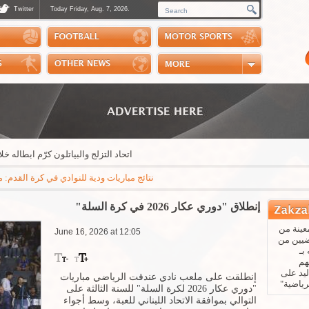
Twitter
Today Friday, Aug. 7, 2026.
Photos
Sports Channel
Polls
Scores
Handball
Horse Riding
اتحاد التزلج والبياتلون كرّم ابطاله خلال حفل
نتائج مباريات ودية للنوادي في كرة القدم: مايوركا - باريس سان جيرمان 3-0 * ريال بيتيس - ارسنال 3-1 * نابولي - اوساسونا 2-1 * جوفنتوس - تشيلسي 1
إنطلاق "دوري عكار 2026 في كرة السلة"
عينة من
June 16, 2026 at 12:05
ضيين من
بـ
هم
يد على
إنطلقت على ملعب نادي عندقت الرياضي مباريات
رياضية"
"دوري عكار 2026 لكرة السلة" للسنة الثالثة على
التوالي بموافقة الاتحاد اللبناني للعبة، وسط أجواء