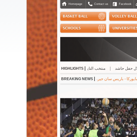
Homepage
Contact us
Facebook
|
 حاشد
|
منتخب التايكواندو إلى "بطولة الحسن" الاردنية
|
صدور إفادة إدارية لا
HIGHLIGHTS
|
-0 * مانشستر سيتي - نجوم الدوري الكوري 3-1 * ميلان - انتر 1-1
BREAKING NEWS