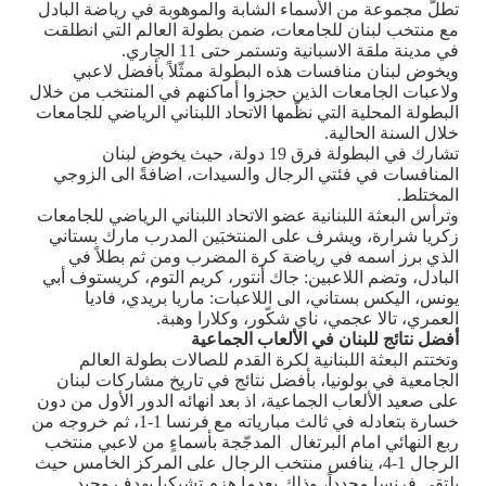
تطلّ مجموعة من الأسماء الشابة والموهوبة في رياضة البادل
مع منتخب لبنان للجامعات، ضمن بطولة العالم التي انطلقت
في مدينة ملقة الاسبانية وتستمر حتى 11 الجاري.
ويخوض لبنان منافسات هذه البطولة ممثّلاً بأفضل لاعبي
ولاعبات الجامعات الذين حجزوا أماكنهم في المنتخب من خلال
البطولة المحلية التي نظّمها الاتحاد اللبناني الرياضي للجامعات
خلال السنة الحالية
.
تشارك في البطولة فرق 19 دولة، حيث يخوض لبنان
المنافسات في فئتي الرجال والسيدات، اضافةً الى الزوجي
المختلط
.
وترأس البعثة اللبنانية عضو الاتحاد اللبناني الرياضي للجامعات
زكريا شرارة، ويشرف على المنتخبَين المدرب مارك بستاني
الذي برز اسمه في رياضة كرة المضرب ومن ثم بطلاً في
البادل، وتضم اللاعبين: جاك أنتور، كريم التوم، كريستوف أبي
يونس، اليكس بستاني، الى اللاعبات: ماريا بريدي، فاديا
العمري، تالا عجمي، ناي شكّور، وكلارا وهبة
.
أفضل نتائج للبنان في الألعاب الجماعية
وتختتم البعثة اللبنانية لكرة القدم للصالات بطولة العالم
الجامعية في بولونيا، بأفضل نتائج في تاريخ مشاركات لبنان
على صعيد الألعاب الجماعية، اذ بعد انهائه الدور الأول من دون
خسارة بتعادله في ثالث مبارياته مع فرنسا 1-1، ثم خروجه من
ربع النهائي امام البرتغال المدجّجة بأسماءٍ من لاعبي منتخب
الرجال 1-4، ينافس منتخب الرجال على المركز الخامس حيث
يلتقي فرنسا مجدداً، وذلك بعدما هزم تشيكيا بهدفٍ وحيد
.