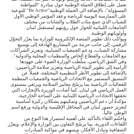
نعمل على إطلاق الحملة الوطنية حول مبادرة "المواطنة
المسؤولة"، بالإضافة الى الحملة الوطنية
"Be Active"
للتوعية
على الممارسة اليومية للرياضة وعقد المؤتمر الوطني الأول
للشباب الذي جمع مئات الطلاب والشابات من مختلف
الجامعات اللبنانية للحوار حول رؤيتهم لمستقبل لبنان
وأولوياتهم الوطنية.
ويواكب ذلك تطوير المنصة الإلكترونية للوزارة بما يعزّز التحوّل
الرقمي، إلى جانب حزمة من المشاريع الهادفة إلى توسيع
مشاركة الشباب، ودعم الجمعيات الشبابية، وتعزيز الشراكات
مع الجامعات والقطاع الخاص والمنظمات المحلية والدولية
"
.
وفي الشق الرياضي، سلّطت الوزارة الضوء على جهودها
الرامية إلى تطوير البيئة الرياضية وتعزيز سلامة الرياضيين،
بالإضافة إلى تطوير الأطر التنظيمية المختلفة، فضلاً عن
التنسيق المستمر مع الاتحادات الرياضية والجمعيات المنظمة
للفعاليات الرياضية بما يرسّخ معايير السلامة ويرتقي بمستوى
العمل الرياضي في لبنان. كما أشادت الوزيرة بالإنجازات التي
تحققها الاتحادات الرياضية اللبنانية على الساحة الخارجية،
مؤكدةً أن دعم الرياضيين وتمكينهم يشكلان ركيزة أساسية
لتعزيز حضور لبنان في المحافل الإقليمية والدولية ورفع اسم
الوطن عالياً
.
واختُتم اللقاء بالتأكيد على أهمية استمرار هذا النوع من
اللقاءات الدورية، بما يرسّخ التعاون بين الوزارة والإعلام، ويعزّز
الشفافية وتبادل الأفكار، ويسهم في مواكبة المبادرات