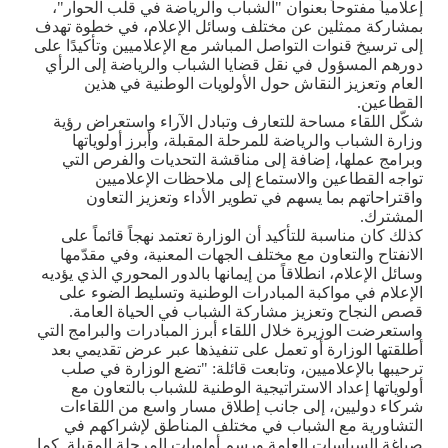
إعلامياً مفتوحاً بعنوان "الشباب والرياضة في قلب الحوار"،
بمشاركة ممثلين عن مختلف وسائل الإعلام، في خطوة تهدف
إلى ترسيخ قنوات التواصل المباشر مع الإعلاميين وتأكيدًا على
دورهم المسؤول في نقل قضايا الشباب والرياضة إلى الرأي
العام وتعزيز النقاش حول الأولويات الوطنية في هذين
القطاعين
.
شكّل اللقاء مساحة للتعارف وتبادل الآراء واستعراض رؤية
وزارة الشباب والرياضة للمرحلة المقبلة، وأبرز أولوياتها
وبرامج عملها، إضافة إلى مناقشة التحديات والفرص التي
تواجه القطاعين والاستماع إلى ملاحظات الإعلاميين
واقتراحاتهم بما يسهم في تطوير الأداء وتعزيز التعاون
المشترك
.
كذلك كان مناسبة للتأكيد أن الوزارة تعتمد نهجاً قائماً على
الانفتاح والتعاون مع مختلف الجهات المعنية، وفي مقدّمها
وسائل الإعلام، انطلاقاً من إيمانها بالدور المحوري الذي يؤديه
الإعلام في مواكبة المبادرات الوطنية وتسليط الضوء على
قصص النجاح وتعزيز مشاركة الشباب في الحياة العامة
.
واستعرضت الوزيرة خلال اللقاء أبرز المبادرات والبرامج التي
أطلقتها الوزارة أو تعمل على تنفيذها عبر عرض تقديمي بعد
ترحيبها بالإعلاميين، وتابعت قائلة: "تضع الوزارة في صلب
أولوياتها إعداد الاستراتيجية الوطنية للشباب بالتعاون مع
شركاء دوليين، إلى جانب إطلاق مسار واسع من اللقاءات
التشاورية مع الشباب في مختلف المناطق لإشراكهم في
صياغة السياسات العامة ورسم أولويات المرحلة المقبلة. كما