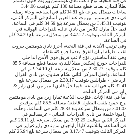
في فئة النخبة، تُوِّج لاعب نادي هومنتمن بيروت خليل الأسمر
بطلاً للبنان، بعدما قطع مسافة 130 كلم بتوقيت 3.44.06
ساعات بمعدّل سرعة بلغ 34.81كلم في الساعة، وجاء زميله
في نادي هومنتمن بيروت عبد العزيز المانع في المركز الثاني،
بتوقيت 3.45.31 س بمعدّل سرعة بلغ 34.59 كلم في الساعة،
فيما حلّ مارك كلاّس من نادي عاليه للدراجات الهوائية في
المركز الثالث بتوقيت 3.47.27 س بمعدّل سرعة بلغ 34.29 كلم
في الساعة
.
وفي ترتيب الأندية في فئة النخبة، أحرز نادي هومنتمن بيروت
لقب بطولة لبنان للفرق بعدما جمع 49 نقطة
.
وفي فئة الماسترز، توّج لاعب فريق قوى الأمن الداخلي
للدراجات جورج إسكندر بطلاً للبنان، بعدما قطع مسافة 85.5
كلم بتوقيت 2.30.27 س بمعدّل سرعة بلغ 34.10 كلم في
الساعة، واحتل المركز الثاني بسّام ضناوي من نادي الغزال
الرياضي - طرابلس بتوقيت 2.38.17 س بمعدّل سرعة بلغ
32.41 كلم في الساعة، فيما حلّ فادي المير من نادي رايز
&
رايز في المركز الثالث
.
أماّ في فئة الإناث، فتوّجت اللاعبة تمارا زين من نادي هومنتمن
برج حمود بلقب البطولة قاطعةً مسافة 85.5 كلم بتوقيت
3.01.03 س بمعدّل سرعة بلغ 28.33 كلم في الساعة، وحلّت
رامونا خليفة من نادي الدراجات اللبناني - عربصاليم في
المركز الثاني بتوقيت 3.02.29 س بمعدّل سرعة بلغ 28.11 كلم
في الساعة، واللاعبة كليا أراباجيان من نادي رايز
&
رايز في
المركز الثالث بتوقيت 3.17.47 س بمعدّل سرعة بلغ 25.94 كلم