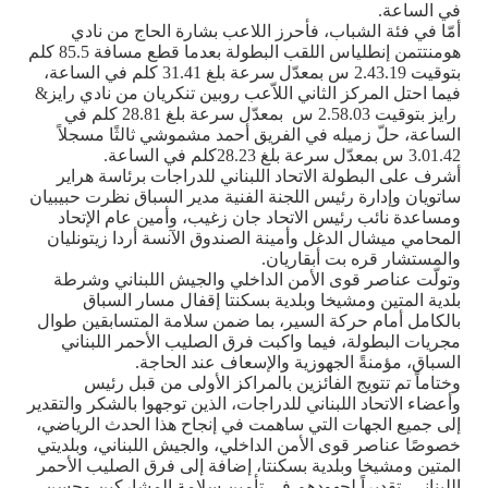
في الساعة
.
أمّا في فئة الشباب، فأحرز اللاعب بشارة الحاج من نادي
هومنتتمن إنطلياس اللقب البطولة بعدما قطع مسافة 85.5 كلم
بتوقيت 2.43.19 س بمعدّل سرعة بلغ 31.41 كلم في الساعة،
فيما احتل المركز الثاني اللاّعب روبين تنكريان من نادي رايز
&
رايز بتوقيت 2.58.03 س بمعدّل سرعة بلغ 28.81 كلم في
الساعة، حلّ زميله في الفريق أحمد مشموشي ثالثًا مسجلاً
3.01.42 س بمعدّل سرعة بلغ 28.23كلم في الساعة
.
أشرف على البطولة الاتحاد اللبناني للدراجات برئاسة هراير
ساتويان وإدارة رئيس اللجنة الفنية مدير السباق نظرت حبيبيان
ومساعدة نائب رئيس الاتحاد جان زغيب، وأمين عام الإتحاد
المحامي ميشال الدغل وأمينة الصندوق الآنسة أردا زيتونليان
والمستشار قره بت أبقاريان
.
وتولّت عناصر قوى الأمن الداخلي والجيش اللبناني وشرطة
بلدية المتين ومشيخا وبلدية بسكنتا إقفال مسار السباق
بالكامل أمام حركة السير، بما ضمن سلامة المتسابقين طوال
مجريات البطولة، فيما واكبت فرق الصليب الأحمر اللبناني
السباق، مؤمنةً الجهوزية والإسعاف عند الحاجة
.
وختاماً تم تتويج الفائزين بالمراكز الأولى من قبل رئيس
وأعضاء الاتحاد اللبناني للدراجات، الذين توجهوا بالشكر والتقدير
إلى جميع الجهات التي ساهمت في إنجاح هذا الحدث الرياضي،
خصوصًا عناصر قوى الأمن الداخلي، والجيش اللبناني، وبلديتي
المتين ومشيخا وبلدية بسكنتا، إضافة إلى فرق الصليب الأحمر
اللبناني، تقديراً لجهودهم في تأمين سلامة المشاركين وحسن