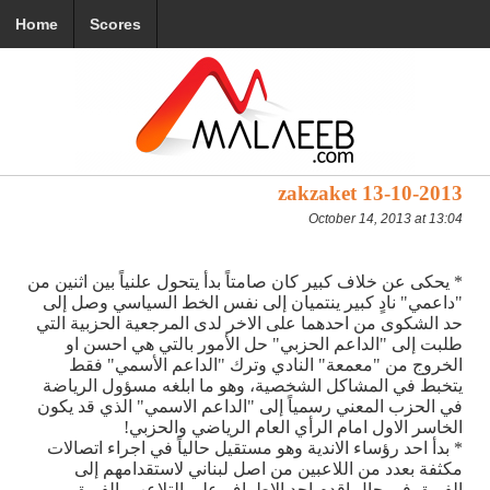
Home
Scores
zakzaket 13-10-2013
October 14, 2013 at 13:04
* يحكى عن خلاف كبير كان صامتاً بدأ يتحول علنياً بين اثنين من
"داعمي" نادٍ كبير ينتميان إلى نفس الخط السياسي وصل إلى
حد الشكوى من احدهما على الاخر لدى المرجعية الحزبية التي
طلبت إلى "الداعم الحزبي" حل الأمور بالتي هي احسن او
الخروج من "معمعة" النادي وترك "الداعم الأسمي" فقط
يتخبط في المشاكل الشخصية، وهو ما ابلغه مسؤول الرياضة
في الحزب المعني رسمياً إلى "الداعم الاسمي" الذي قد يكون
الخاسر الاول امام الرأي العام الرياضي والحزبي!
* بدأ احد رؤساء الاندية وهو مستقيل حالياً في اجراء اتصالات
مكثفة بعدد من اللاعبين من اصل لبناني لاستقدامهم إلى
الفريق في حال اقدم احد الاطراف على التلاعب بالفريق