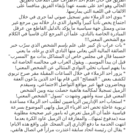
الحالي وهو اخذ على نفسه عهداً بإبقاء الفريق منافساً على
الالقاب في اللعبة التي يمارسها.
* ينوي احد الزملاء نشر تسجيل صوتي لما جرى في خلال
اجتماع يخص نادياً كبيراً والحوار الذي دار خلاله بين مرجع غير
مدني وممثل جهة سياسية ما يؤكد بالدليل القاطع من عرقل
المبادرة الخاصة بالنادي، علماً ان المرجع كان قاسياً في الكلام
مع الشخص المعني!!!
* بات عراب نادٍ كبير على علم بإسم الشخص الذي سرّب خبر
الضائقة المالية التي يعاني منها النادي الذي يرعاه، ما يعني
حسبما قال في مجلس خاص ان المشاكل بدأت مع "المسرب"
قبل ان يبدأ الموسم... ويقول العراب في مجالسه الخاصة انه
بدأ يفهم اسباب تخلي النوادي المتتالي عن الشخص المعني!
* يزور احد الزملاء في خلال الساعات المقبلة مقر صرح تربوي
لكشف بعض " الفضائح" التي قام بها احد الذين يدّعون العفة
ويحاضرون فيها عبر مواقع التواصل الاجتماعي، وسيقدم
الزميل تسجيلاً لمكالمة هاتفية حصلت بينه وبين الشخص
المعني قبل سنة وأشهر وشهدت "تسول" الشخص المعني!
* استجاب احد الإداريين الرياضيين لطلب احد الزملاء مساعدة
تربوية عاجلة تخص احد اقرباء الزميل وانهى الموضوع بسرعة
قياسية علماً ان الزميل تعرض له بامور غير صحيحة مطلوبة
منه (مدفوع ثمنها)... والمفارقة ان الزميل عاود الكرة بعدما
انتهت الخدمة ما دفع الإداري إلى الضحك على واقع هذه الايام!
* يقال ان رئيسة اتحاد سابقة اعتذرت مراراً في اتصال هاتفي،