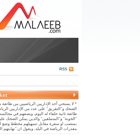
RSS
* لا يستحي أحد الإداريين الرياضيين من طائفة م
الضحك و"التقريق" على عدد من الإداريين الريا
طائفة ثانية حلفاء له اليوم، ويصفهم في مجالسه 
"الخونة" و"المتملقين" والذين يمكن الضحك علي
بمنصب او سفرة مقابل تسهيلهم مخطط وضع ال
مقدرات الرياضة في البلد، ويقول ان "نهايتهم ال