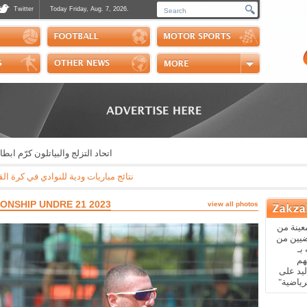
Twitter
Today Friday, Aug. 7, 2026.
Photos
Sports Channel
Polls
Scores
Handball
Horse Riding
اتحاد التزلج والبياتلون كرّم ابطاله 
نتائج مباريات ودية للنوادي في كرة القدم: مايوركا - باريس سان جيرمان 3-0 * ريال بيتيس - ارسنال 3-1 * نابولي - اوساسونا 2-1
ONSHIP UNDRE 21 2023
view all photos
عينة من
ضيين من
بـ
هم
يد على
رياضية"