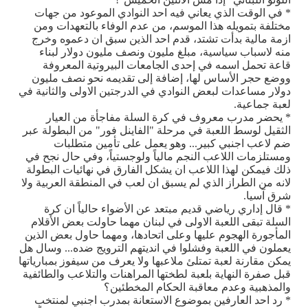
* في الوقت الذي يعاني فيه احد النوادي الموعود من جهات
مختلفة بتمويله هذا الموسم، من عدم الوفاء بالتعهدات ومن
ازمة مالية بدأت تشتد، قدم احد الذين سبق ان دعموه وخرج
منه لاسباب سياسية، مبلغ مليون ونصف مليون دولار لبناء
قاعة تحمل اسمه في إحدى الجامعات البيروتية المعروفة
ووضع حجر الأساس لها، إضافة إلى تقديمه نحو نصف مليون
دولار مساعدات لبعض النوادي في الدرجتين الاولى والثانية في
لعبة جماعية.
* يحضر مدرب معروف في كرة السلة مفاجأة من العيار
الثقيل لوسط اللعبة في مرحلة "الفاينل فور" من البطولة عبر
ضم لاعب اجنبي كبير... وهو يعمل على تأمين متطلبات
ومستلزمات اللاعب النجم مالياً ولوجستياً، وفي حال نجح في
ذلك فيمكن لهذا اللاعب ان يشكل الفارق في نهائيات البطولة
لانه من الطراز الذي لم يسبق ان لعب في المنطقة العربية ولا
شرق آسيا.
* قال إداري رياضي قديم مبتعد عن الأضواء حالياً ان كرة
السلة تبقى اللعبة الاولى في لبنان مهما حاولت بعض الأقلام
المأجورة الهجوم عليها وعلى اتحادها، ومهما حاول بعض الذين
يعملون في اللعبة وفشلوا في انديتهم الترويج ضده... وسال هل
يمكن مقارنة لعبة تمتلئ ملاعبها ولا يعرف من سيفوز بمبارياتها
قبل صفرة النهاية بلعبة لطختها المراهنات والتلاعب والطائفية
والمذهبية وعدم معاقبة الحكام المخطئين؟
* رد احد العارفين بموضوع الاستعانة بمدرب اجنبي لمنتخب