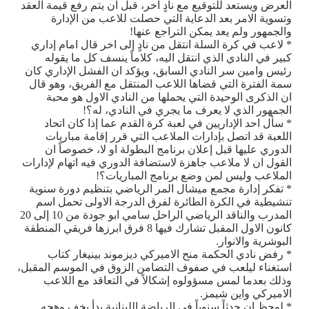
العرض ويستعد للتوقيع مع نادٍ اخر، قبل ان يتم رفع قيمة العقد
وتسوية الامر بعد الدعاية التي حصلت للاعب من الإدارة
والجمهور ولم يعد يمكن التراجع عنها!
* لاعب في كرة السلة انتقل من نادٍ إلى اخر قال امام إداري
كبير في النادي الذي انتقل اليه، كلاماً ينسف كل ما يقوله
رئيس وامين سر النادي السابق، ويؤكد ان الفشل الإداري كان
سمة الفترة التي قضاها اللاعب المنتقل مع الفريق، وهو قال
ان الذكرى الوحيدة التي يحملها من النادي الاول هو محبة
الجمهور الذي لا يعرف ما يجري في النادي، له؟!
* سأل احد الإداريين في لعبة كرة القدم عما إذا كان اتحاد
اللعبة قد اتصل بإدارات الملاعب التي قرر إقامة مباريات
الدوري عليها قبل إعلان برنامج البطولة او لا، خصوصاً ان
القول ان لا ملاعب جاهزة لاستضافة الدوري فيه اتهام لإدارات
الملاعب وليس لمن وضع برنامج المباريات؟!
* تفكر إدارة مجمع ميشال المر الرياضي بتنظيم دورة سنوية
تنشيطية في الكرة الطائرة لفرق الدرجة الاولى تحمل اسم
المدرب والناقد الرياضي الراحل سامي ابو جودة من 10 إلى 20
كانون الاول المقبل تشارك فيها 8 فرق ابرزها فريقي المنطقة
البوشرية والانوار.
* رفض نادي الحكمة منح الاميركي ديزموند بينيغار كتاب
استغناء ليلعب في صفوف التضامن الزوق في الموسم المقبل،
وذلك بعدما لمس مسؤولوه إشكالاً في التعاقد مع اللاعب
الاميركي واين شيمز.
* لوحظ ان حدثاً سنوياً في الرياضة اللبنانية بدأ يخف وهجه