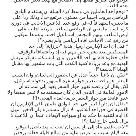
بعدم اللعب!
* توقع احد العاملين في وسط كرة السلة ان يستقدم النادي
الرياضي بيروت اجنبياً من مستوى مرتفع جداً، وذلك رداً على
ما يعتبره استهدافاً له في رفع عدد اللاعبين الاجانب في دوري
كرة السلة ما يعني ان الرياضي سيلعب باربعة اجانب على
ارض الملعب بينهم المجنس اسماعيل احمد، وعندها سيكون
من رفع عدد الاجانب افاد الرياضي ولم يضره؟!
* قيل ان احد الإداريين ارسل هدية "حرزانة" إلى احد
المستكتبين بعد نشره خبراً يتهم فيه إدارياً شفافاً بالوقوف
خلف خطوة قام بها احد اللاعبين، وان المستكتب شكر مرسل
الهدية مع وعد بزيادة كمية الكذب التي بات مشهوراً بها مقابل
الهدايا "الدسمة"!
* تبيّن ان لاعباً اجنبياً عدل عن الحضور إلى لبنان، وان السبب
المعلن هو رفضه تغيير جواز سفره الممهور بدخوله اسرائيل،
لكن يقال ان رفضه تغيير جواز السفر يعود إلى سماعه ان
الامور المالية في النادي الذي كان سيستقدمه لا تسر صديقاً ولا
عدواً فاتخذ من جواز السفر ذريعة لعدم المجيء!!!
* يقال ان إدارياً كبيراً في احد النوادي طمأن باقي الإداريين ان
القضية في حق احد اللاعبين لا تزال مستمرة وان الاخير أُمهل
10 ايام لتنفيذ ما حكم به او سيواجه الإيقاف علماً ان اللاعب لا
يزال يلعب خارج لبنان؟!
* لاعب قديم عاد إلى نادٍ سبق ان لعب له بعد تأجيل التوقيع
معه لايام بسبب ما عرض عليه من مبالغ قليلة جعلته يرفض