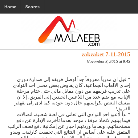
Home
Scores
zakzaket 7-11-2015
November 8, 2015 at 9:43
* قيل ان مدرباً معروفاً جداً اوصل فريقه إلى صدارة دوري
إحدى الالعاب الجماعية، كان يفاوض بعض محبي احد النوادي
على تدريب فريقهم من دون مقابل مالي حتى ختام مرحلة
الإياب، مع ضم عدد من اللاعبين الجيدين إلى الفريق، إلا ان
تمسك البعض بكراسيهم حال دون عودته كما ادى إلى تقهقر
الفريق!
* بدأ لاعبو احد النوادي التي تعاني في لعبة شعبية، اتصالات
فيما بينهم لاتخاذ موقف موحد بعدما تأخرت الإدارة عن دفع
مستحقاتهم، وبعدما وردتهم اخبار عن إمكانية دفع نصف الراتب
المتفق عليه على أساس ان النتائج التي تحققت كارثية... ويبدو
الوضع في الفريق متجهاً إلى الانفجار مع تهديد بعض اللاعبين