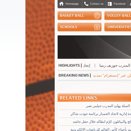
Homepage
Contact us
Facebook
|
رب جوزيف رميا
|
إنجاز مشرّف للبنان دولياً في رياضة الجوجيتسو
|
نسب حسن أفض
HIGHLIGHTS
|
نستغرام" تمديد عقده مع ريال مدريد الاسباني لست سنوات مقبلة براتب سنوي بقيمة 24 مليون ي
BREAKING NEWS
السلة يهنّئ المدرب جيلبير نصر
 إدارية لاتحاد الجمباز برئاسة جودت شاكر
لج والبياتلون كرّم ابطاله خلال حفل حاشد
د بأجواء كأس العالم للرياضات الإلكترونية