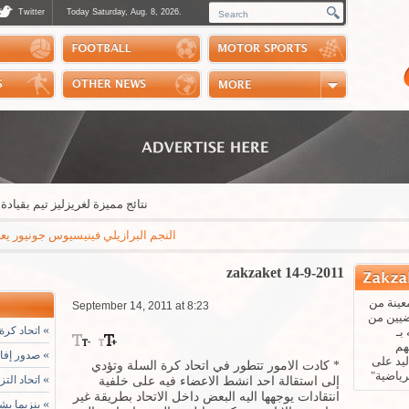
Twitter
Today Saturday, Aug. 8, 2026.
Photos
Sports Channel
Polls
Scores
Handball
Horse Riding
نتائج مميزة لغريزليز تيم بقيادة المد
النجم البرازيلي فينيسيوس جونيور يعلن عبر "إ
zakzaket 14-9-2011
عينة من
September 14, 2011 at 8:23
ضيين من
»
اتحاد كرة 
بـ
هم
»
صدور إفادة
يد على
* كادت الامور تتطور في اتحاد كرة السلة وتؤدي
رياضية"
»
اتحاد التز
إلى استقالة احد انشط الاعضاء فيه على خلفية
انتقادات يوجهها اليه البعض داخل الاتحاد بطريقة غير
»
بنزيما يشي