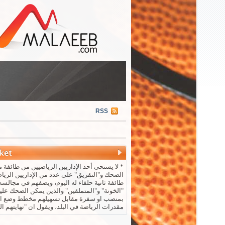
RSS
* لا يستحي أحد الإداريين الرياضيين من طائفة م
الضحك و"التقريق" على عدد من الإداريين الريا
طائفة ثانية حلفاء له اليوم، ويصفهم في مجالسه 
"الخونة" و"المتملقين" والذين يمكن الضحك علي
بمنصب او سفرة مقابل تسهيلهم مخطط وضع ال
مقدرات الرياضة في البلد، ويقول ان "نهايتهم ال