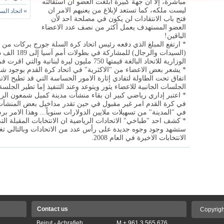
مباشرة، إلا ان جهة كبيرة ابلغت العضو ان استقالته
ليست ملكه، كما تستعد لإبلاغ من يعنيهم الامر ان
»
اتحاد الس
فتح باب الانتقادات لن يكون في مصلحة احد لأن
العضو المستهدف يعمل أكثر من نصف عدد الاعضاء
الباقين!
* ارتفع المبلغ الذي دفعه رئيس اتحاد كرة السلة جورج بركات من 
(السيدات وال
الوزارية للاتحاد البالغة قيمتها 750 مليون ليرة لبنانية والتي اقرت في مجلس الوزراء.
* يشعر بعض الاعضاء من "الاكثرية" في اتحاد كرة القدم بوجود شي
اتفاق تحت الطاولة لتفادي إثارة الامور الحساسة التي قد تطيح ال
الجلسات الجانبية للاعضاء يثور ويتوعد وعند التنفيذ إما تطير الجلس
* اعتبر إداري رياضي كبير ان بقاء منشآت مدينة كميل شمعون ال
في كرة القدم امر غير مقبول في حين تقدر مداخيل بعض المنشآت
في "المدينة" من تسهيلات ملايين الدولارات سنوياً... وهذا الامر بر
ستشهد وجود وجوه جديدة على رأس عدد من الاتحادات وبالتالي تغ
الانتخابات الاخيرة في العام 2008.
Contact us
Copyrigh
Beirut - Achrafieh
M + 961 3 565 676