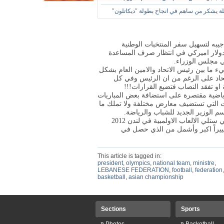
لة يشكر من ساهم في انجاح بطولة "ديكاتلون"
جيبه لتسهيل سفر المنتخبات الوطنية
رجال) للمشاركة في بطولات أمم آسيا إلى 189 الف دولار اميركي في انتظار صرف المساعدة
ء ما بين رئيس الاتحاد والامين العام بشكل
اتحاد على الرغم من ان الرئيس وفي كل
ة او تفقد النصاب فتضيع القرارات!!!
رياضية مقتصرة على استضافة بعض المباريات
 التي تستضيف معارض مختلفة ولا تملك ما
سم الوزير الجديد للشباب والرياضة.
* كشف احد "طباخي" الاتحادات الرياضية ان الانتخابات المقبلة التي ستلي الالعاب الاولمبية في لندن 2012
ييراً اكبر وأشمل من الذي حصل في
This article is tagged in:
president
,
olympics
,
national team
,
ministre
,
LEBANESE FEDERATION
,
football
,
federation
,
basketball
,
asian championship
Sections
Sports
»
»