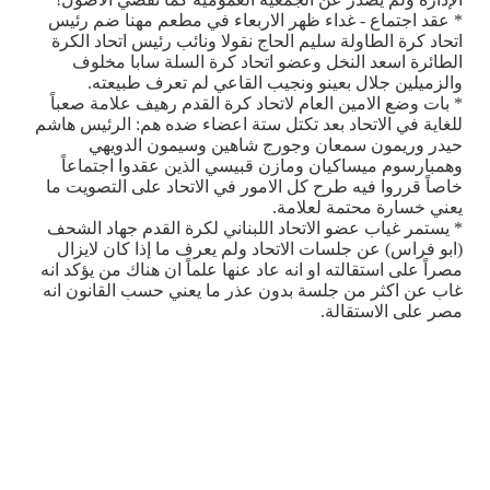
* عقد اجتماع - غداء ظهر الاربعاء في مطعم مهنا ضم رئيس
اتحاد كرة الطاولة سليم الحاج نقولا ونائب رئيس اتحاد الكرة
الطائرة اسعد النخل وعضو اتحاد كرة السلة سابا مخلوف
والزميلين جلال بعينو ونجيب القاعي لم تعرف طبيعته.
* بات وضع الامين العام لاتحاد كرة القدم رهيف علامة صعباً
للغاية في الاتحاد بعد تكتل ستة اعضاء ضده هم: الرئيس هاشم
حيدر وريمون سمعان وجورج شاهين وسيمون الدويهي
وهمبارسوم ميساكيان ومازن قبيسي الذين عقدوا اجتماعاً
خاصاً قرروا فيه طرح كل الامور في الاتحاد على التصويت ما
يعني خسارة محتمة لعلامة.
* يستمر غياب عضو الاتحاد اللبناني لكرة القدم جهاد الشحف
(ابو فراس) عن جلسات الاتحاد ولم يعرف ما إذا كان لايزال
مصراً على استقالته او انه عاد عنها علماً ان هناك من يؤكد انه
غاب عن اكثر من جلسة بدون عذر ما يعني حسب القانون انه
مصر على الاستقالة.