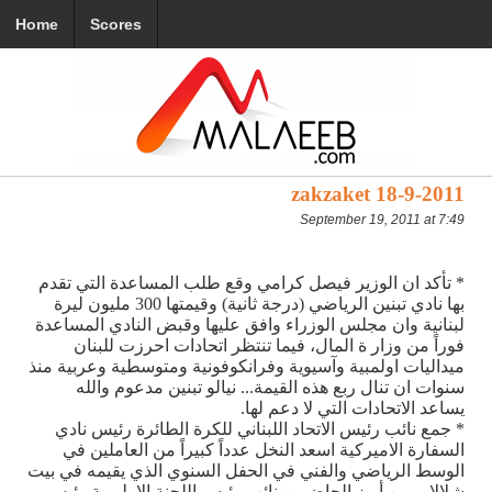
Home
Scores
zakzaket 18-9-2011
September 19, 2011 at 7:49
* تأكد ان الوزير فيصل كرامي وقع طلب المساعدة التي تقدم
بها نادي تبنين الرياضي (درجة ثانية) وقيمتها 300 مليون ليرة
لبنانية وان مجلس الوزراء وافق عليها وقبض النادي المساعدة
فوراً من وزار ة المال، فيما تنتظر اتحادات احرزت للبنان
ميداليات اولمبية وآسيوية وفرانكوفونية ومتوسطية وعربية منذ
سنوات ان تنال ربع هذه القيمة... نيالو تبنين مدعوم والله
يساعد الاتحادات التي لا دعم لها.
* جمع نائب رئيس الاتحاد اللبناني للكرة الطائرة رئيس نادي
السفارة الاميركية اسعد النخل عدداً كبيراً من العاملين في
الوسط الرياضي والفني في الحفل السنوي الذي يقيمه في بيت
شلالا، ومن أبرز الحاضرين نائب رئيس اللجنة الاولمبية رئيس