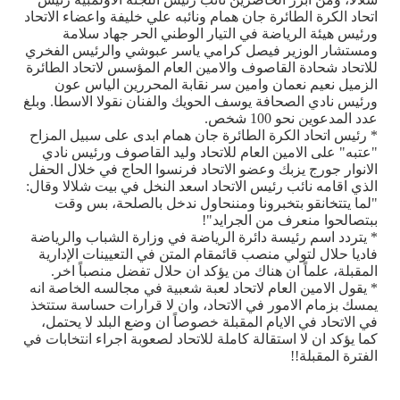
اتحاد الكرة الطائرة جان همام ونائبه علي خليفة واعضاء الاتحاد
ورئيس هيئة الرياضة في التيار الوطني الحر جهاد سلامة
ومستشار الوزير فيصل كرامي ياسر عبوشي والرئيس الفخري
للاتحاد شحادة القاصوف والامين العام المؤسس لاتحاد الطائرة
الزميل نعيم نعمان وامين سر نقابة المحررين الياس عون
ورئيس نادي الصحافة يوسف الحويك والفنان نقولا الاسطا. وبلغ
عدد المدعوين نحو 100 شخص.
* رئيس اتحاد الكرة الطائرة جان همام ابدى على سبيل المزاح
"عتبه" على الامين العام للاتحاد وليد القاصوف ورئيس نادي
الانوار جورج يزبك وعضو الاتحاد فرنسوا الحاج في خلال الحفل
الذي اقامه نائب رئيس الاتحاد اسعد النخل في بيت شلالا وقال:
"لما يتتخانقو بتخبرونا ومننحاول ندخل بالصلحة، بس وقت
ببتصالحوا منعرف من الجرايد"!
* يتردد اسم رئيسة دائرة الرياضة في وزارة الشباب والرياضة
فاديا حلال لتولي منصب قائمقام المتن في التعيينات الإدارية
المقبلة، علماً ان هناك من يؤكد ان حلال تفضل منصباً اخر.
* يقول الامين العام لاتحاد لعبة شعبية في مجالسه الخاصة انه
يمسك بزمام الامور في الاتحاد، وان لا قرارات حساسة ستتخذ
في الاتحاد في الايام المقبلة خصوصاً ان وضع البلد لا يحتمل،
كما يؤكد ان لا استقالة كاملة للاتحاد لصعوبة اجراء انتخابات في
الفترة المقبلة!!