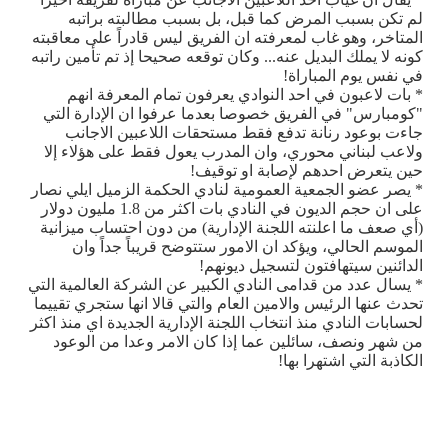
لم تكن بسبب المرض كما قبل، بل بسبب مطالبته براتبه
المتاخر، وهو غاب لمعرفته ان الفريق ليس قادراً على معاقبته
كونه لا يملك البديل عنه... وكان توقعه صحيحا إذ تم تأمين راتبه
في نفس يوم المباراة!
* بات لاعبون في احد النوادي يعرفون تمام المعرفة انهم
"كومبارس" في الفريق خصوصا بعدما عرفوا ان الإدارة التي
جاءت بوعود رنانة تدفع فقط مستحقات اللاعبين الاجانب
ولاعب لبناني محوري، وان المدرب يعول فقط على هؤلاء إلا
حين يتعرض احدهم لإصابة او توقيف!
* يصر عضو الجمعية العمومية لنادي الحكمة الزميل ايلي نصار
على ان حجم الديون في النادي بات اكثر من 1.8 مليون دولار
(أي صعف ما اعلنته اللجنة الإدارية) من دون احتساب ميزانية
الموسم الحالي، ويؤكد ان الامور ستتوضح قريباً جداً وان
الدائنين سيتهافتون لتسجيل ديونهم!
* يسال عدد من قدامى النادي الكبير عن الشركة العالمية التي
تحدث عنها الرئيس والامين العام والتي قالا انها ستجري تقييما
لحسابات النادي منذ انتخاب اللجنة الإدارية الجديدة اي منذ اكثر
من شهر ونصف، سائلين عما إذا كان الامر وعدا من الوعود
الكاذبة التي اشتهرا بها!