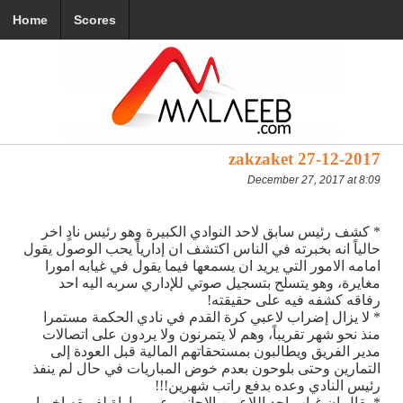
Home
Scores
zakzaket 27-12-2017
December 27, 2017 at 8:09
* كشف رئيس سابق لاحد النوادي الكبيرة وهو رئيس نادٍ اخر
حالياً انه بخبرته في الناس اكتشف ان إدارياً يحب الوصول يقول
امامه الامور التي يريد ان يسمعها فيما يقول في غيابه امورا
مغايرة، وهو يتسلح بتسجيل صوتي للإداري سربه اليه احد
رفاقه كشفه فيه على حقيقته!
* لا يزال إضراب لاعبي كرة القدم في نادي الحكمة مستمرا
منذ نحو شهر تقريباً، وهم لا يتمرنون ولا يردون على اتصالات
مدير الفريق ويطالبون بمستحقاتهم المالية قبل العودة إلى
التمارين وحتى بلوحون بعدم خوض المباريات في حال لم ينفذ
رئيس النادي وعده بدفع راتب شهرين!!!
* يقال ان غياب احد اللاعبين الاجانب عن مباراة لفريقه اخيرا