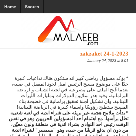
Home
Scores
zakzaket 24-1-2023
January 24, 2023 at 8:01
* يؤكد مسؤول رياضي كبير انه ستكون هناك تداعيات كبيرة
جدًا على موضوع مسبح الرئيس اميل لحود المقفل في ضبيه،
بعدما فُتح الملف على مصرعيه في لجنة الشباب والرياضة
البرلمانية، وفيه هدر بملايين الدولارات ومليارات الليرات
اللبنانية، وان تشكيل لجنة تحقيق برلمانية في فضيحة بناء
المسبح ستطيح رؤوسًا واسماء كبيرة في الرياضة اللبنانية!
* بدأت ملامح هجمة غير بريئة على شراء اندية في لعبة شعبية
تطل برأسها، مع اهتمام احد المسؤولين الحزبيين وهو في نفس
الوقت رئيس احد النوادي بشراء اندية في منطقة ولون معيّن،
من دون ان يدفع قرشًا من جيبه، وهو "يسمسر" لشراء اندية
لمصلحة رؤساء اندية في لعبة ثانية وفي المقابل يمولون فريقه