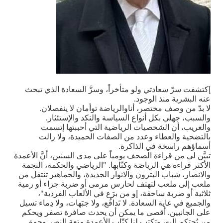
إكتشفت سرّ سعادتي ولو متأخراً، وسرَّ السعادة الذي تبحث
عنه البشرية منذ الوجود.
لا بدّ من وصف مختصر، أناوالرياضة توأمان لا ينفصلان.
والسبب، جهلي بكل أنواع السياسة والنكد والإستئثار
.
والغريب، أن الشخصيات الرياضية التي أحببتها إتسمت
بالتضحية والعطاء وعدد من الصفات الحميدة، ولا زالت
أسماؤهم راسخة في الذاكرة
.
تبيَّن لي من قراءة الصحف يومياً على مدى السنين، أنَّ الأعمدة
الأكثر قراءة هي الرياضة وكتّابها. "الرياضي والحكمة، النجمة
والانصار، شباب البترون والانوار الجديدة، والجماهير تنتقل من
ملعب إلى ملعب لتهتف لحارس مرمى أو ضربة جزاء أو رمية
ثلاثية أو ضربة ساحقة، إو من برَع في الألعاب الفردية"،
والجميع في غاية السعادة. لا تَدافُع، ولا جبَهات، ولا دِماء تسيل
على الجانبين. أقصى ما يمكن أن يحدث صافرة تصفر ويحكم
من يُحتكم إليه، ويَكتب لنا كتّاب الأعمدة متعة النصر وحمق