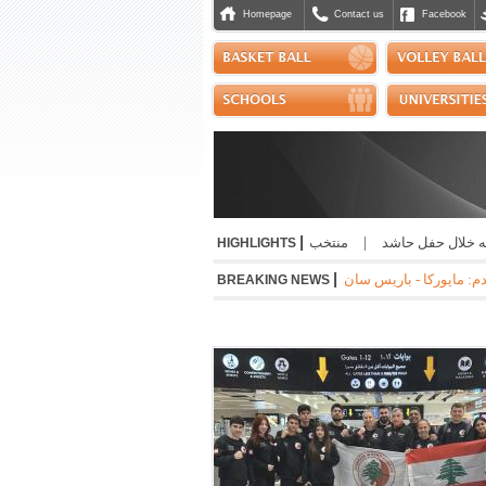
Homepage
Contact us
Facebook
|
 خلال حفل حاشد
|
منتخب التايكواندو إلى "بطولة الحسن" الاردنية
|
صدور إفادة إ
HIGHLIGHTS
|
-1 * جوفنتوس - تشيلسي 1-0 * مانشستر سيتي - نجوم الدوري الكوري 3-1 * ميلان - انتر 1-1
BREAKING NEWS