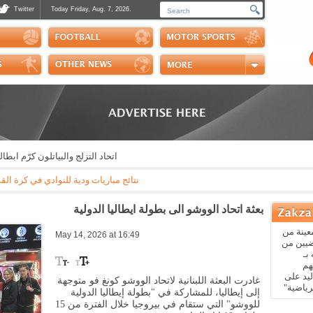
Twitter
Today Friday, Aug. 7, 2026.
Photos
Sports Channel
Polls
Scores
Handball
Horse Riding
اتحاد التزلج والبياتلون كرّم ابطاله
نتائج مباريات ودية للنوادي في كرة القدم: مايوركا - باريس سان جيرمان 3-0 * ريال بيتيس - ارسنال 3-1 * نابولي - اوساسونا 2
بعثة اتحاد الووشو الى بطولة ايطاليا الدولية
عينة من
May 14, 2026 at 16:49
ضيين من
بـ
هم
يد على
غادرت البعثة اللبنانية لاتحاد الووشو كونغ فو متوجهة
رياضية"
إلى إيطاليا، للمشاركة في "بطولة إيطاليا الدولية
للووشو" التي ستقام في بيروجيا خلال الفترة من 15