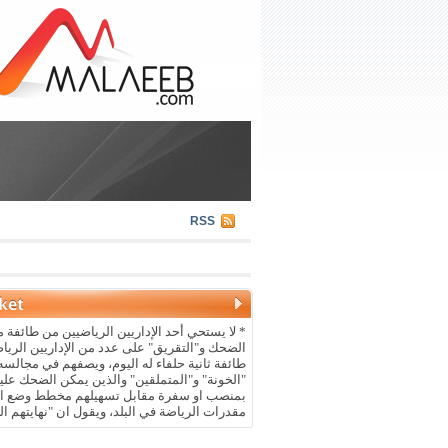
RSS
* لا يستحي أحد الإداريين الرياضيين من طائفة م
الضحك و"التقريق" على عدد من الإداريين الريا
طائفة ثانية حلفاء له اليوم، ويصفهم في مجالسه 
"الخونة" و"المتملقين" والذين يمكن الضحك علي
بمنصب او سفرة مقابل تسهيلهم مخطط وضع ال
مقدرات الرياضة في البلد، ويقول ان "نهايتهم ال