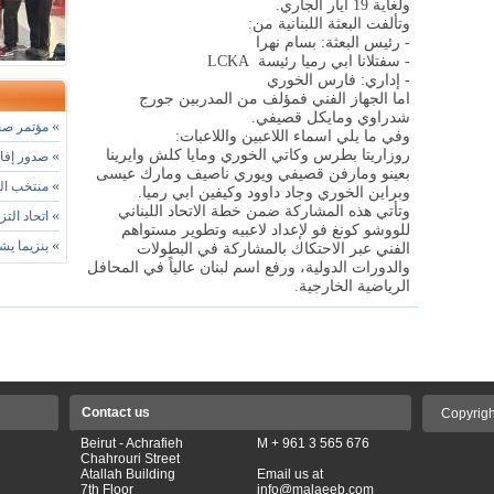
ولغاية 19 ايار الجاري
.
وتألفت البعثة اللبنانية من
:
- رئيس البعثة: بسام نهرا
- سفتلانا ابي رميا رئيسة
LCKA
- إداري: فارس الخوري
اما الجهاز الفني فمؤلف من المدربين جورج
شدراوي ومايكل قصيفي
.
»
مؤتمر صحا
وفي ما يلي اسماء اللاعبين واللاعبات
:
روزاريتا بطرس وكاتي الخوري ومايا كلش وايرينا
»
صدور إفادة
بعينو ومارفن قصيفي ويوري ناصيف ومارك عيسى
»
منتخب التا
وبراين الخوري وجاد داوود وكيفين ابي رميا
.
وتأتي هذه المشاركة ضمن خطة الاتحاد اللبناني
»
اتحاد التز
للووشو كونغ فو لإعداد لاعبيه وتطوير مستواهم
»
بنزيما يشي
الفني عبر الاحتكاك بالمشاركة في البطولات
والدورات الدولية، ورفع اسم لبنان عالياً في المحافل
الرياضية الخارجية
.
Contact us
Copyrigh
Beirut - Achrafieh
M + 961 3 565 676
Chahrouri Street
Atallah Building
Email us at
7th Floor
info@malaeeb.com