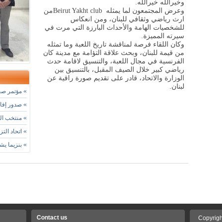
وخيرالله خيرالله
.
وعرض المجتمعون لما يمثله
Beirut Yakht club
من
ارث رياضي وثقافي للبنان، ومن انعكاس
للشخصيات الهامة والأحداث البارزة التي مرت في
سيرته المميزة
.
وكان اللقاء فرصة لمناقشة تاريخ اللعبة وما تمثله
من قيمة للبنان، وبحث علاقة التؤامة مع مدينة كان
الفرنسية في مجال اللعبة، والتنسيق لاقامة حدث
رياضي كبير خلال الصيف المقبل، بالتنسيق بين
الوزارة والاتحاد، قادر على تقديم صورة راقية عن
لبنان
.
»
مؤتمر صحا
»
صدور إفادة
»
منتخب التا
»
اتحاد التز
»
بنزيما يشي
Contact us
Copyrigh