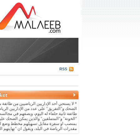
RSS
* لا يستحي أحد الإداريين الرياضيين من طائفة م
الضحك و"التقريق" على عدد من الإداريين الريا
طائفة ثانية حلفاء له اليوم، ويصفهم في مجالسه 
"الخونة" و"المتملقين" والذين يمكن الضحك علي
بمنصب او سفرة مقابل تسهيلهم مخطط وضع ال
مقدرات الرياضة في البلد، ويقول ان "نهايتهم ال