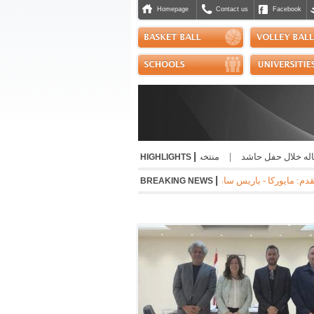
Homepage
Contact us
Facebook
|
ه خلال حفل حاشد
|
منتخب التايكواندو إلى "بطولة الحسن" الاردنية
|
صدور إفادة 
HIGHLIGHTS
|
ونا 2-1 * جوفنتوس - تشيلسي 1-0 * مانشستر سيتي - نجوم الدوري الكوري 3-1 * ميلان - انتر 1-1
BREAKING NEWS