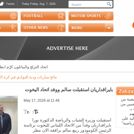
Twitter
Today Friday, Aug. 7, 2026.
Photos
Sports Channel
Polls
Scores
Handball
Horse Riding
اتحاد التزلج والبياتلون كرّم ابطال
نتائج مباريات ودية للنوادي في كرة القدم: مايوركا - باريس سان جيرمان 3-0 * ريال بيتيس - ارسنال 3-1 * نابولي - اوساس
بايراقداريان استقبلت سالم ووفد اتحاد اليخوت
عينة من
May 17, 2026 at 11:48
ضيين من
بـ
هم
يد على
استقبلت وزيرة الشباب والرياضة الدكتورة نورا
رياضية"
بايراقداريان وفداً من الاتحاد اللبناني لليخوت برئاسة
الرئيس الكومودور ربيع سالم يرافقه الان مطر